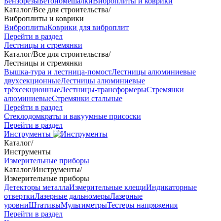
Бензорезы
Бетономешалки
Виброплиты и коврики
Каталог
/
Все для строительства
/
Виброплиты и коврики
Виброплиты
Коврики для виброплит
Перейти в раздел
Лестницы и стремянки
Каталог
/
Все для строительства
/
Лестницы и стремянки
Вышка-тура и лестница-помост
Лестницы алюминиевые
двухсекционные
Лестницы алюминиевые
трёхсекционные
Лестницы-трансформеры
Стремянки
алюминиевые
Стремянки стальные
Перейти в раздел
Стеклодомкраты и вакуумные присоски
Перейти в раздел
Инструменты
Каталог
/
Инструменты
Измерительные приборы
Каталог
/
Инструменты
/
Измерительные приборы
Детекторы металла
Измерительные клещи
Индикаторные
отвертки
Лазерные дальномеры
Лазерные
уровни
Штативы
Мультиметры
Тестеры напряжения
Перейти в раздел