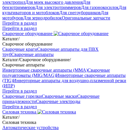
электропил
Для моек высокого давления
Для
бензотриммеров
Для электротриммеров
Для газонокосилок
Для
культиваторов и мотоблоков
Для снегоуборщиков
Для
мотобуров
Для зернодробилок
Оригинальные запчасти
Перейти в раздел
Перейти в раздел
Сварочное оборудование
Каталог
/
Сварочное оборудование
Сварочные краги
Сварочные аппараты для ПВХ
труб
Сварочные аппараты
Каталог
/
Сварочное оборудование
/
Сварочные аппараты
Инверторные сварочные аппараты (ММА)
Сварочные
полуавтоматы (MIG/MAG)
Инверторные сварочные аппараты
(TIG)
Инверторные аппараты для воздушно-плазменной резки
(ИПР)
Перейти в раздел
Сварочные горелки
Сварочные маски
Сварочные
принадлежности
Сварочные электроды
Перейти в раздел
Силовая техника
Каталог
/
Силовая техника
Автоматические устройства