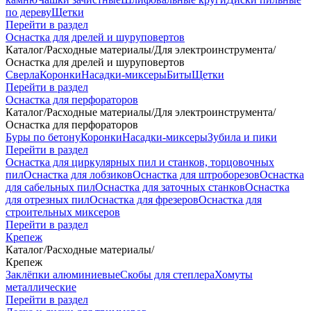
по дереву
Щетки
Перейти в раздел
Оснастка для дрелей и шуруповертов
Каталог
/
Расходные материалы
/
Для электроинструмента
/
Оснастка для дрелей и шуруповертов
Сверла
Коронки
Насадки-миксеры
Биты
Щетки
Перейти в раздел
Оснастка для перфораторов
Каталог
/
Расходные материалы
/
Для электроинструмента
/
Оснастка для перфораторов
Буры по бетону
Коронки
Насадки-миксеры
Зубила и пики
Перейти в раздел
Оснастка для циркулярных пил и станков, торцовочных
пил
Оснастка для лобзиков
Оснастка для штроборезов
Оснастка
для сабельных пил
Оснастка для заточных станков
Оснастка
для отрезных пил
Оснастка для фрезеров
Оснастка для
строительных миксеров
Перейти в раздел
Крепеж
Каталог
/
Расходные материалы
/
Крепеж
Заклёпки алюминиевые
Скобы для степлера
Хомуты
металлические
Перейти в раздел