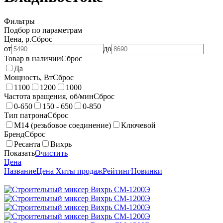
Фильтры
Подбор по параметрам
Цена, р.
Сброс
от
до
Товар в наличии
Сброс
Да
Мощность, Вт
Сброс
1100
1200
1000
Частота вращения, об/мин
Сброс
0-650
150 - 650
0-850
Тип патрона
Сброс
М14 (резьбовое соединение)
Ключевой
Бренд
Сброс
Ресанта
Вихрь
Показать
Очистить
Цена
Название
Цена
Хиты продаж
Рейтинг
Новинки