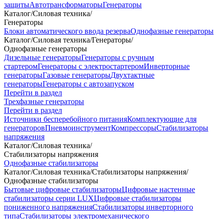
защиты
Автотрансформаторы
Генераторы
Каталог
/
Силовая техника
/
Генераторы
Блоки автоматического ввода резерва
Однофазные генераторы
Каталог
/
Силовая техника
/
Генераторы
/
Однофазные генераторы
Дизельные генераторы
Генераторы с ручным
стартером
Генераторы с электростартером
Инверторные
генераторы
Газовые генераторы
Двухтактные
генераторы
Генераторы с автозапуском
Перейти в раздел
Трехфазные генераторы
Перейти в раздел
Источники бесперебойного питания
Комплектующие для
генераторов
Пневмоинструмент
Компрессоры
Стабилизаторы
напряжения
Каталог
/
Силовая техника
/
Стабилизаторы напряжения
Однофазные стабилизаторы
Каталог
/
Силовая техника
/
Стабилизаторы напряжения
/
Однофазные стабилизаторы
Бытовые цифровые стабилизаторы
Цифровые настенные
стабилизаторы серии LUX
Цифровые стабилизаторы
пониженного напряжения
Стабилизаторы инверторного
типа
Стабилизаторы электромеханического