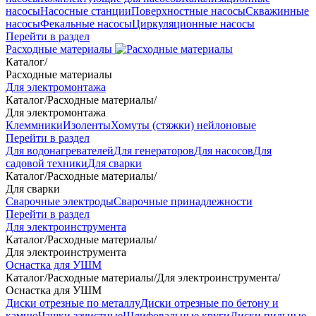
насосы
Насосные станции
Поверхностные насосы
Скважинные
насосы
Фекальные насосы
Циркуляционные насосы
Перейти в раздел
Расходные материалы
Каталог
/
Расходные материалы
Для электромонтажа
Каталог
/
Расходные материалы
/
Для электромонтажа
Клеммники
Изоленты
Хомуты (стяжки) нейлоновые
Перейти в раздел
Для водонагревателей
Для генераторов
Для насосов
Для
садовой техники
Для сварки
Каталог
/
Расходные материалы
/
Для сварки
Сварочные электроды
Сварочные принадлежности
Перейти в раздел
Для электроинструмента
Каталог
/
Расходные материалы
/
Для электроинструмента
Оснастка для УШМ
Каталог
/
Расходные материалы
/
Для электроинструмента
/
Оснастка для УШМ
Диски отрезные по металлу
Диски отрезные по бетону и
камню
Чашки зачистные
Шлифовальные круги
Диски пильные