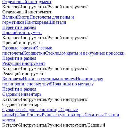
Отделочный инструмент
Каталог
/
Инструменты
/
Ручной инструмент
/
Отделочный инструмент
Валики
Кисти
Пистолеты для пены и
герметиков
Плиткорезы
Шпатели
Перейти в раздел
Прочий инструмент
Каталог
/
Инструменты
/
Ручной инструмент
/
Прочий инструмент
Газовые горелки
Клеевые
пистолеты
Кордщетки
Стеклодомкраты и вакуумные присоски
Перейти в раздел
Режущий инструмент
Каталог
/
Инструменты
/
Ручной инструмент
/
Режущий инструмент
Болторезы
Ножи со сменным лезвием
Ножницы для
полипропиленовых труб
Ножницы по металлу
Перейти в раздел
Садовый инвентарь
Каталог
/
Инструменты
/
Ручной инструмент
/
Садовый инвентарь
Сучкорезы
Садовые ножницы
Садовые
пилы
Грабли
Лопаты
Ручные культиваторы
Секаторы
Тачки и
колеса
Каталог
/
Инструменты
/
Ручной инструмент
/
Садовый