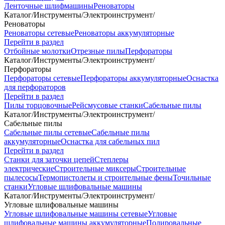
Ленточные шлифмашины
Реноваторы
Каталог
/
Инструменты
/
Электроинструмент
/
Реноваторы
Реноваторы сетевые
Реноваторы аккумуляторные
Перейти в раздел
Отбойные молотки
Отрезные пилы
Перфораторы
Каталог
/
Инструменты
/
Электроинструмент
/
Перфораторы
Перфораторы сетевые
Перфораторы аккумуляторные
Оснастка
для перфораторов
Перейти в раздел
Пилы торцовочные
Рейсмусовые станки
Сабельные пилы
Каталог
/
Инструменты
/
Электроинструмент
/
Сабельные пилы
Сабельные пилы сетевые
Сабельные пилы
аккумуляторные
Оснастка для сабельных пил
Перейти в раздел
Станки для заточки цепей
Степлеры
электрические
Строительные миксеры
Строительные
пылесосы
Термопистолеты и строительные фены
Точильные
станки
Угловые шлифовальные машины
Каталог
/
Инструменты
/
Электроинструмент
/
Угловые шлифовальные машины
Угловые шлифовальные машины сетевые
Угловые
шлифовальные машины аккумуляторные
Полировальные