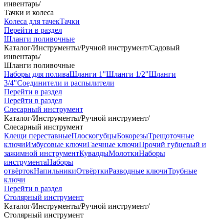
инвентарь
/
Тачки и колеса
Колеса для тачек
Тачки
Перейти в раздел
Шланги поливочные
Каталог
/
Инструменты
/
Ручной инструмент
/
Садовый
инвентарь
/
Шланги поливочные
Наборы для полива
Шланги 1"
Шланги 1/2"
Шланги
3/4"
Соединители и распылители
Перейти в раздел
Перейти в раздел
Слесарный инструмент
Каталог
/
Инструменты
/
Ручной инструмент
/
Слесарный инструмент
Клещи переставные
Плоскогубцы
Бокорезы
Трещоточные
ключи
Имбусовые ключи
Гаечные ключи
Прочий губцевый и
зажимной инструмент
Кувалды
Молотки
Наборы
инструмента
Наборы
отвёрток
Напильники
Отвёртки
Разводные ключи
Трубные
ключи
Перейти в раздел
Столярный инструмент
Каталог
/
Инструменты
/
Ручной инструмент
/
Столярный инструмент