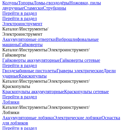
Колуны
Топоры
Ломы-гвоздодёры
Ножовки, пилы
двуручные
Стамески
Струбцины
Перейти в раздел
Перейти в раздел
Электроинструмент
Каталог
/
Инструменты
/
Электроинструмент
Аккумуляторные отвертки
Виброшлифовальные
машины
Гайковерты
Каталог
/
Инструменты
/
Электроинструмент
/
Гайковерты
Гайковерты аккумуляторные
Гайковерты сетевые
Перейти в раздел
Гвоздезабивные пистолеты
Граверы электрические
Дрели
ударные
Краскопульты
Каталог
/
Инструменты
/
Электроинструмент
/
Краскопульты
Краскопульты аккумуляторные
Краскопульты сетевые
Перейти в раздел
Лобзики
Каталог
/
Инструменты
/
Электроинструмент
/
Лобзики
Аккумуляторные лобзики
Электрические лобзики
Оснастка
для лобзиков
Перейти в раздел