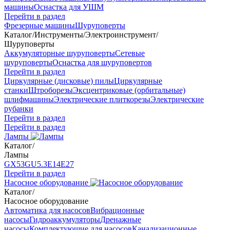
машины
Оснастка для УШМ
Перейти в раздел
Фрезерные машины
Шуруповерты
Каталог
/
Инструменты
/
Электроинструмент
/
Шуруповерты
Аккумуляторные шуруповерты
Сетевые
шуруповерты
Оснастка для шуруповертов
Перейти в раздел
Циркулярные (дисковые) пилы
Циркулярные
станки
Штроборезы
Эксцентриковые (орбитальные)
шлифмашины
Электрические плиткорезы
Электрические
рубанки
Перейти в раздел
Перейти в раздел
Лампы
Каталог
/
Лампы
GX53
GU5.3
Е14
Е27
Перейти в раздел
Насосное оборудование
Каталог
/
Насосное оборудование
Автоматика для насосов
Вибрационные
насосы
Гидроаккумуляторы
Дренажные
насосы
Комплектующие для насосов
Канализационные