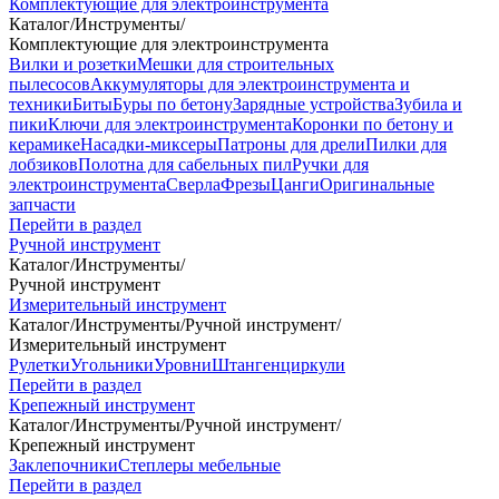
Комплектующие для электроинструмента
Каталог
/
Инструменты
/
Комплектующие для электроинструмента
Вилки и розетки
Мешки для строительных
пылесосов
Аккумуляторы для электроинструмента и
техники
Биты
Буры по бетону
Зарядные устройства
Зубила и
пики
Ключи для электроинструмента
Коронки по бетону и
керамике
Насадки-миксеры
Патроны для дрели
Пилки для
лобзиков
Полотна для сабельных пил
Ручки для
электроинструмента
Сверла
Фрезы
Цанги
Оригинальные
запчасти
Перейти в раздел
Ручной инструмент
Каталог
/
Инструменты
/
Ручной инструмент
Измерительный инструмент
Каталог
/
Инструменты
/
Ручной инструмент
/
Измерительный инструмент
Рулетки
Угольники
Уровни
Штангенциркули
Перейти в раздел
Крепежный инструмент
Каталог
/
Инструменты
/
Ручной инструмент
/
Крепежный инструмент
Заклепочники
Степлеры мебельные
Перейти в раздел