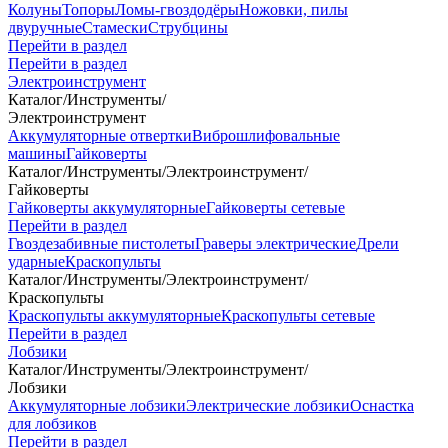
Колуны
Топоры
Ломы-гвоздодёры
Ножовки, пилы
двуручные
Стамески
Струбцины
Перейти в раздел
Перейти в раздел
Электроинструмент
Каталог
/
Инструменты
/
Электроинструмент
Аккумуляторные отвертки
Виброшлифовальные
машины
Гайковерты
Каталог
/
Инструменты
/
Электроинструмент
/
Гайковерты
Гайковерты аккумуляторные
Гайковерты сетевые
Перейти в раздел
Гвоздезабивные пистолеты
Граверы электрические
Дрели
ударные
Краскопульты
Каталог
/
Инструменты
/
Электроинструмент
/
Краскопульты
Краскопульты аккумуляторные
Краскопульты сетевые
Перейти в раздел
Лобзики
Каталог
/
Инструменты
/
Электроинструмент
/
Лобзики
Аккумуляторные лобзики
Электрические лобзики
Оснастка
для лобзиков
Перейти в раздел