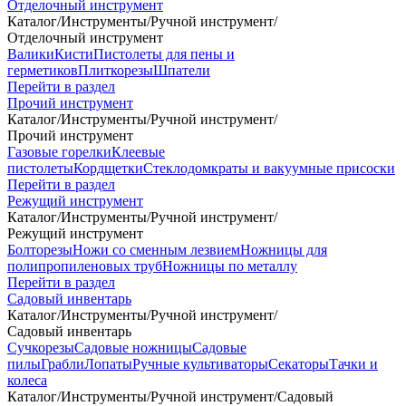
Отделочный инструмент
Каталог
/
Инструменты
/
Ручной инструмент
/
Отделочный инструмент
Валики
Кисти
Пистолеты для пены и
герметиков
Плиткорезы
Шпатели
Перейти в раздел
Прочий инструмент
Каталог
/
Инструменты
/
Ручной инструмент
/
Прочий инструмент
Газовые горелки
Клеевые
пистолеты
Кордщетки
Стеклодомкраты и вакуумные присоски
Перейти в раздел
Режущий инструмент
Каталог
/
Инструменты
/
Ручной инструмент
/
Режущий инструмент
Болторезы
Ножи со сменным лезвием
Ножницы для
полипропиленовых труб
Ножницы по металлу
Перейти в раздел
Садовый инвентарь
Каталог
/
Инструменты
/
Ручной инструмент
/
Садовый инвентарь
Сучкорезы
Садовые ножницы
Садовые
пилы
Грабли
Лопаты
Ручные культиваторы
Секаторы
Тачки и
колеса
Каталог
/
Инструменты
/
Ручной инструмент
/
Садовый