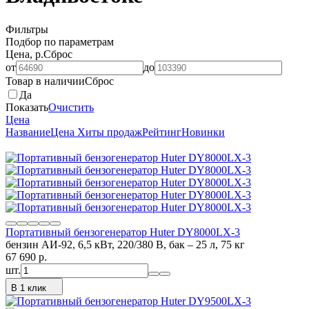
Фильтры
Подбор по параметрам
Цена, р.
Сброс
от
до
Товар в наличии
Сброс
Да
Показать
Очистить
Цена
Название
Цена
Хиты продаж
Рейтинг
Новинки
Портативный бензогенератор Huter DY8000LX-3
бензин АИ-92, 6,5 кВт, 220/380 В, бак – 25 л, 75 кг
67 690
p.
шт.
В 1 клик