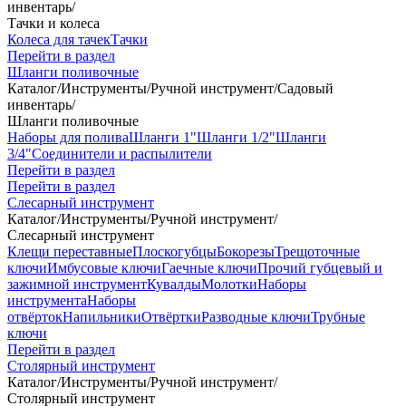
инвентарь
/
Тачки и колеса
Колеса для тачек
Тачки
Перейти в раздел
Шланги поливочные
Каталог
/
Инструменты
/
Ручной инструмент
/
Садовый
инвентарь
/
Шланги поливочные
Наборы для полива
Шланги 1"
Шланги 1/2"
Шланги
3/4"
Соединители и распылители
Перейти в раздел
Перейти в раздел
Слесарный инструмент
Каталог
/
Инструменты
/
Ручной инструмент
/
Слесарный инструмент
Клещи переставные
Плоскогубцы
Бокорезы
Трещоточные
ключи
Имбусовые ключи
Гаечные ключи
Прочий губцевый и
зажимной инструмент
Кувалды
Молотки
Наборы
инструмента
Наборы
отвёрток
Напильники
Отвёртки
Разводные ключи
Трубные
ключи
Перейти в раздел
Столярный инструмент
Каталог
/
Инструменты
/
Ручной инструмент
/
Столярный инструмент