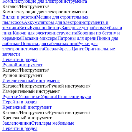
Комплектующие для электроинструмента
Каталог
/
Инструменты
/
Комплектующие для электроинструмента
Вилки и розетки
Мешки для строительных
пылесосов
Аккумуляторы для электроинструмента и
техники
Биты
Буры по бетону
Зарядные устройства
Зубила и
пики
Ключи для электроинструмента
Коронки по бетону и
керамике
Насадки-миксеры
Патроны для дрели
Пилки для
лобзиков
Полотна для сабельных пил
Ручки для
электроинструмента
Сверла
Фрезы
Цанги
Оригинальные
запчасти
Перейти в раздел
Ручной инструмент
Каталог
/
Инструменты
/
Ручной инструмент
Измерительный инструмент
Каталог
/
Инструменты
/
Ручной инструмент
/
Измерительный инструмент
Рулетки
Угольники
Уровни
Штангенциркули
Перейти в раздел
Крепежный инструмент
Каталог
/
Инструменты
/
Ручной инструмент
/
Крепежный инструмент
Заклепочники
Степлеры мебельные
Перейти в раздел