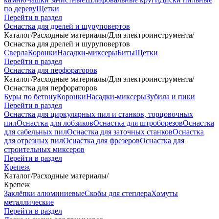
по дереву
Щетки
Перейти в раздел
Оснастка для дрелей и шуруповертов
Каталог
/
Расходные материалы
/
Для электроинструмента
/
Оснастка для дрелей и шуруповертов
Сверла
Коронки
Насадки-миксеры
Биты
Щетки
Перейти в раздел
Оснастка для перфораторов
Каталог
/
Расходные материалы
/
Для электроинструмента
/
Оснастка для перфораторов
Буры по бетону
Коронки
Насадки-миксеры
Зубила и пики
Перейти в раздел
Оснастка для циркулярных пил и станков, торцовочных
пил
Оснастка для лобзиков
Оснастка для штроборезов
Оснастка
для сабельных пил
Оснастка для заточных станков
Оснастка
для отрезных пил
Оснастка для фрезеров
Оснастка для
строительных миксеров
Перейти в раздел
Крепеж
Каталог
/
Расходные материалы
/
Крепеж
Заклёпки алюминиевые
Скобы для степлера
Хомуты
металлические
Перейти в раздел