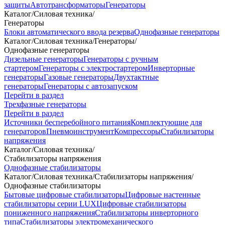
защиты
Автотрансформаторы
Генераторы
Каталог
/
Силовая техника
/
Генераторы
Блоки автоматического ввода резерва
Однофазные генераторы
Каталог
/
Силовая техника
/
Генераторы
/
Однофазные генераторы
Дизельные генераторы
Генераторы с ручным
стартером
Генераторы с электростартером
Инверторные
генераторы
Газовые генераторы
Двухтактные
генераторы
Генераторы с автозапуском
Перейти в раздел
Трехфазные генераторы
Перейти в раздел
Источники бесперебойного питания
Комплектующие для
генераторов
Пневмоинструмент
Компрессоры
Стабилизаторы
напряжения
Каталог
/
Силовая техника
/
Стабилизаторы напряжения
Однофазные стабилизаторы
Каталог
/
Силовая техника
/
Стабилизаторы напряжения
/
Однофазные стабилизаторы
Бытовые цифровые стабилизаторы
Цифровые настенные
стабилизаторы серии LUX
Цифровые стабилизаторы
пониженного напряжения
Стабилизаторы инверторного
типа
Стабилизаторы электромеханического