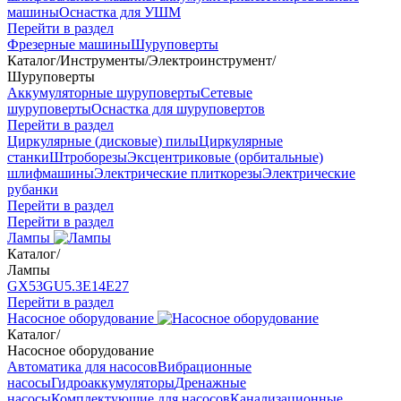
машины
Оснастка для УШМ
Перейти в раздел
Фрезерные машины
Шуруповерты
Каталог
/
Инструменты
/
Электроинструмент
/
Шуруповерты
Аккумуляторные шуруповерты
Сетевые
шуруповерты
Оснастка для шуруповертов
Перейти в раздел
Циркулярные (дисковые) пилы
Циркулярные
станки
Штроборезы
Эксцентриковые (орбитальные)
шлифмашины
Электрические плиткорезы
Электрические
рубанки
Перейти в раздел
Перейти в раздел
Лампы
Каталог
/
Лампы
GX53
GU5.3
Е14
Е27
Перейти в раздел
Насосное оборудование
Каталог
/
Насосное оборудование
Автоматика для насосов
Вибрационные
насосы
Гидроаккумуляторы
Дренажные
насосы
Комплектующие для насосов
Канализационные