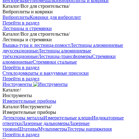
Бензорезы
Бетономешалки
Виброплиты и коврики
Каталог
/
Все для строительства
/
Виброплиты и коврики
Виброплиты
Коврики для виброплит
Перейти в раздел
Лестницы и стремянки
Каталог
/
Все для строительства
/
Лестницы и стремянки
Вышка-тура и лестница-помост
Лестницы алюминиевые
двухсекционные
Лестницы алюминиевые
трёхсекционные
Лестницы-трансформеры
Стремянки
алюминиевые
Стремянки стальные
Перейти в раздел
Стеклодомкраты и вакуумные присоски
Перейти в раздел
Инструменты
Каталог
/
Инструменты
Измерительные приборы
Каталог
/
Инструменты
/
Измерительные приборы
Детекторы металла
Измерительные клещи
Индикаторные
отвертки
Лазерные дальномеры
Лазерные
уровни
Штативы
Мультиметры
Тестеры напряжения
Перейти в раздел