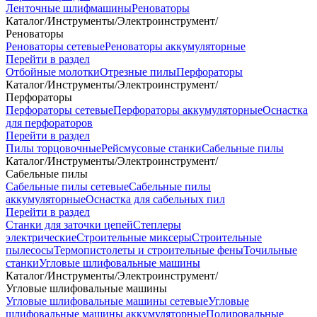
Ленточные шлифмашины
Реноваторы
Каталог
/
Инструменты
/
Электроинструмент
/
Реноваторы
Реноваторы сетевые
Реноваторы аккумуляторные
Перейти в раздел
Отбойные молотки
Отрезные пилы
Перфораторы
Каталог
/
Инструменты
/
Электроинструмент
/
Перфораторы
Перфораторы сетевые
Перфораторы аккумуляторные
Оснастка
для перфораторов
Перейти в раздел
Пилы торцовочные
Рейсмусовые станки
Сабельные пилы
Каталог
/
Инструменты
/
Электроинструмент
/
Сабельные пилы
Сабельные пилы сетевые
Сабельные пилы
аккумуляторные
Оснастка для сабельных пил
Перейти в раздел
Станки для заточки цепей
Степлеры
электрические
Строительные миксеры
Строительные
пылесосы
Термопистолеты и строительные фены
Точильные
станки
Угловые шлифовальные машины
Каталог
/
Инструменты
/
Электроинструмент
/
Угловые шлифовальные машины
Угловые шлифовальные машины сетевые
Угловые
шлифовальные машины аккумуляторные
Полировальные