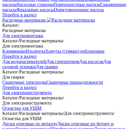
насосы
Насосные станции
Поверхностные насосы
Скважинные
насосы
Фекальные насосы
Циркуляционные насосы
Перейти в раздел
Расходные материалы
Каталог
/
Расходные материалы
Для электромонтажа
Каталог
/
Расходные материалы
/
Для электромонтажа
Клеммники
Изоленты
Хомуты (стяжки) нейлоновые
Перейти в раздел
Для водонагревателей
Для генераторов
Для насосов
Для
садовой техники
Для сварки
Каталог
/
Расходные материалы
/
Для сварки
Сварочные электроды
Сварочные принадлежности
Перейти в раздел
Для электроинструмента
Каталог
/
Расходные материалы
/
Для электроинструмента
Оснастка для УШМ
Каталог
/
Расходные материалы
/
Для электроинструмента
/
Оснастка для УШМ
Диски отрезные по металлу
Диски отрезные по бетону и
камню
Чашки зачистные
Шлифовальные круги
Диски пильные