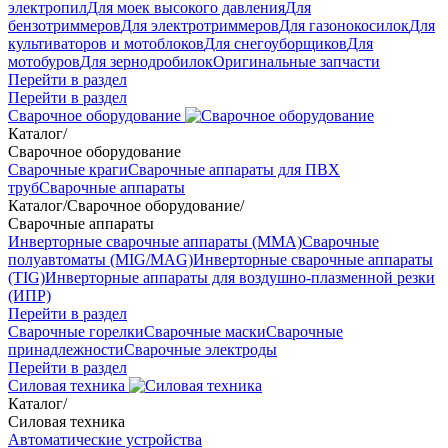
электропил
Для моек высокого давления
Для
бензотриммеров
Для электротриммеров
Для газонокосилок
Для
культиваторов и мотоблоков
Для снегоуборщиков
Для
мотобуров
Для зернодробилок
Оригинальные запчасти
Перейти в раздел
Перейти в раздел
Сварочное оборудование
Каталог
/
Сварочное оборудование
Сварочные краги
Сварочные аппараты для ПВХ
труб
Сварочные аппараты
Каталог
/
Сварочное оборудование
/
Сварочные аппараты
Инверторные сварочные аппараты (ММА)
Сварочные
полуавтоматы (MIG/MAG)
Инверторные сварочные аппараты
(TIG)
Инверторные аппараты для воздушно-плазменной резки
(ИПР)
Перейти в раздел
Сварочные горелки
Сварочные маски
Сварочные
принадлежности
Сварочные электроды
Перейти в раздел
Силовая техника
Каталог
/
Силовая техника
Автоматические устройства