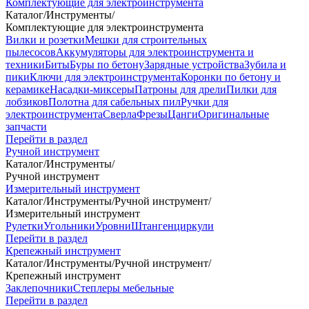
Комплектующие для электроинструмента
Каталог
/
Инструменты
/
Комплектующие для электроинструмента
Вилки и розетки
Мешки для строительных
пылесосов
Аккумуляторы для электроинструмента и
техники
Биты
Буры по бетону
Зарядные устройства
Зубила и
пики
Ключи для электроинструмента
Коронки по бетону и
керамике
Насадки-миксеры
Патроны для дрели
Пилки для
лобзиков
Полотна для сабельных пил
Ручки для
электроинструмента
Сверла
Фрезы
Цанги
Оригинальные
запчасти
Перейти в раздел
Ручной инструмент
Каталог
/
Инструменты
/
Ручной инструмент
Измерительный инструмент
Каталог
/
Инструменты
/
Ручной инструмент
/
Измерительный инструмент
Рулетки
Угольники
Уровни
Штангенциркули
Перейти в раздел
Крепежный инструмент
Каталог
/
Инструменты
/
Ручной инструмент
/
Крепежный инструмент
Заклепочники
Степлеры мебельные
Перейти в раздел