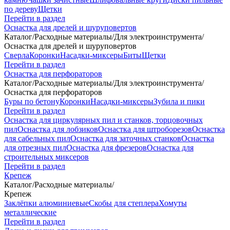
по дереву
Щетки
Перейти в раздел
Оснастка для дрелей и шуруповертов
Каталог
/
Расходные материалы
/
Для электроинструмента
/
Оснастка для дрелей и шуруповертов
Сверла
Коронки
Насадки-миксеры
Биты
Щетки
Перейти в раздел
Оснастка для перфораторов
Каталог
/
Расходные материалы
/
Для электроинструмента
/
Оснастка для перфораторов
Буры по бетону
Коронки
Насадки-миксеры
Зубила и пики
Перейти в раздел
Оснастка для циркулярных пил и станков, торцовочных
пил
Оснастка для лобзиков
Оснастка для штроборезов
Оснастка
для сабельных пил
Оснастка для заточных станков
Оснастка
для отрезных пил
Оснастка для фрезеров
Оснастка для
строительных миксеров
Перейти в раздел
Крепеж
Каталог
/
Расходные материалы
/
Крепеж
Заклёпки алюминиевые
Скобы для степлера
Хомуты
металлические
Перейти в раздел