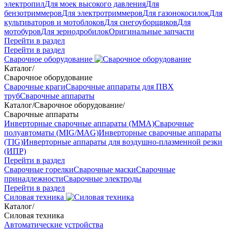
электропил
Для моек высокого давления
Для
бензотриммеров
Для электротриммеров
Для газонокосилок
Для
культиваторов и мотоблоков
Для снегоуборщиков
Для
мотобуров
Для зернодробилок
Оригинальные запчасти
Перейти в раздел
Перейти в раздел
Сварочное оборудование
Каталог
/
Сварочное оборудование
Сварочные краги
Сварочные аппараты для ПВХ
труб
Сварочные аппараты
Каталог
/
Сварочное оборудование
/
Сварочные аппараты
Инверторные сварочные аппараты (ММА)
Сварочные
полуавтоматы (MIG/MAG)
Инверторные сварочные аппараты
(TIG)
Инверторные аппараты для воздушно-плазменной резки
(ИПР)
Перейти в раздел
Сварочные горелки
Сварочные маски
Сварочные
принадлежности
Сварочные электроды
Перейти в раздел
Силовая техника
Каталог
/
Силовая техника
Автоматические устройства