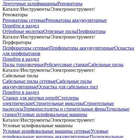
Ленточные шлифмашины
Реноваторы
Каталог
/
Инструменты
/
Электроинструмент
/
Реноваторы
Реноваторы сетевые
Реноваторы аккумуляторные
Перейти в раздел
Отбойные молотки
Отрезные пилы
Перфораторы
Каталог
/
Инструменты
/
Электроинструмент
/
Перфораторы
Перфораторы сетевые
Перфораторы аккумуляторные
Оснастка
для перфораторов
Перейти в раздел
Пилы торцовочные
Рейсмусовые станки
Сабельные пилы
Каталог
/
Инструменты
/
Электроинструмент
/
Сабельные пилы
Сабельные пилы сетевые
Сабельные пилы
аккумуляторные
Оснастка для сабельных пил
Перейти в раздел
Станки для заточки цепей
Степлеры
электрические
Строительные миксеры
Строительные
пылесосы
Термопистолеты и строительные фены
Точильные
станки
Угловые шлифовальные машины
Каталог
/
Инструменты
/
Электроинструмент
/
Угловые шлифовальные машины
Угловые шлифовальные машины сетевые
Угловые
шлифовальные машины аккумуляторные
Полировальные