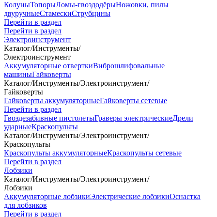
Колуны
Топоры
Ломы-гвоздодёры
Ножовки, пилы
двуручные
Стамески
Струбцины
Перейти в раздел
Перейти в раздел
Электроинструмент
Каталог
/
Инструменты
/
Электроинструмент
Аккумуляторные отвертки
Виброшлифовальные
машины
Гайковерты
Каталог
/
Инструменты
/
Электроинструмент
/
Гайковерты
Гайковерты аккумуляторные
Гайковерты сетевые
Перейти в раздел
Гвоздезабивные пистолеты
Граверы электрические
Дрели
ударные
Краскопульты
Каталог
/
Инструменты
/
Электроинструмент
/
Краскопульты
Краскопульты аккумуляторные
Краскопульты сетевые
Перейти в раздел
Лобзики
Каталог
/
Инструменты
/
Электроинструмент
/
Лобзики
Аккумуляторные лобзики
Электрические лобзики
Оснастка
для лобзиков
Перейти в раздел