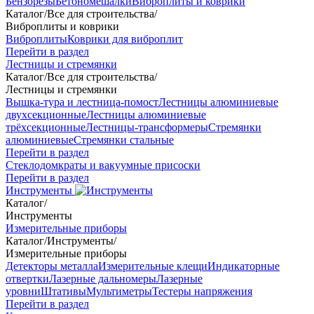
Бензорезы
Бетономешалки
Виброплиты и коврики
Каталог
/
Все для строительства
/
Виброплиты и коврики
Виброплиты
Коврики для виброплит
Перейти в раздел
Лестницы и стремянки
Каталог
/
Все для строительства
/
Лестницы и стремянки
Вышка-тура и лестница-помост
Лестницы алюминиевые
двухсекционные
Лестницы алюминиевые
трёхсекционные
Лестницы-трансформеры
Стремянки
алюминиевые
Стремянки стальные
Перейти в раздел
Стеклодомкраты и вакуумные присоски
Перейти в раздел
Инструменты
Каталог
/
Инструменты
Измерительные приборы
Каталог
/
Инструменты
/
Измерительные приборы
Детекторы металла
Измерительные клещи
Индикаторные
отвертки
Лазерные дальномеры
Лазерные
уровни
Штативы
Мультиметры
Тестеры напряжения
Перейти в раздел