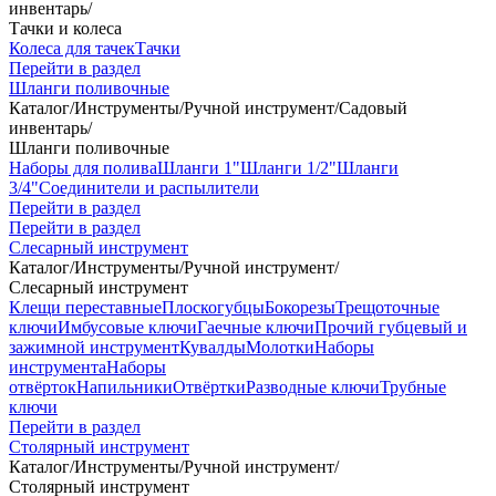
инвентарь
/
Тачки и колеса
Колеса для тачек
Тачки
Перейти в раздел
Шланги поливочные
Каталог
/
Инструменты
/
Ручной инструмент
/
Садовый
инвентарь
/
Шланги поливочные
Наборы для полива
Шланги 1"
Шланги 1/2"
Шланги
3/4"
Соединители и распылители
Перейти в раздел
Перейти в раздел
Слесарный инструмент
Каталог
/
Инструменты
/
Ручной инструмент
/
Слесарный инструмент
Клещи переставные
Плоскогубцы
Бокорезы
Трещоточные
ключи
Имбусовые ключи
Гаечные ключи
Прочий губцевый и
зажимной инструмент
Кувалды
Молотки
Наборы
инструмента
Наборы
отвёрток
Напильники
Отвёртки
Разводные ключи
Трубные
ключи
Перейти в раздел
Столярный инструмент
Каталог
/
Инструменты
/
Ручной инструмент
/
Столярный инструмент