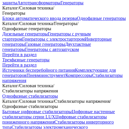
защиты
Автотрансформаторы
Генераторы
Каталог
/
Силовая техника
/
Генераторы
Блоки автоматического ввода резерва
Однофазные генераторы
Каталог
/
Силовая техника
/
Генераторы
/
Однофазные генераторы
Дизельные генераторы
Генераторы с ручным
стартером
Генераторы с электростартером
Инверторные
генераторы
Газовые генераторы
Двухтактные
генераторы
Генераторы с автозапуском
Перейти в раздел
Трехфазные генераторы
Перейти в раздел
Источники бесперебойного питания
Комплектующие для
генераторов
Пневмоинструмент
Компрессоры
Стабилизаторы
напряжения
Каталог
/
Силовая техника
/
Стабилизаторы напряжения
Однофазные стабилизаторы
Каталог
/
Силовая техника
/
Стабилизаторы напряжения
/
Однофазные стабилизаторы
Бытовые цифровые стабилизаторы
Цифровые настенные
стабилизаторы серии LUX
Цифровые стабилизаторы
пониженного напряжения
Стабилизаторы инверторного
типа
Стабилизаторы электромеханического