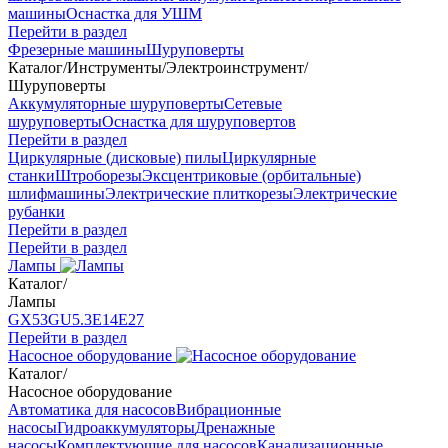
машины
Оснастка для УШМ
Перейти в раздел
Фрезерные машины
Шуруповерты
Каталог
/
Инструменты
/
Электроинструмент
/
Шуруповерты
Аккумуляторные шуруповерты
Сетевые
шуруповерты
Оснастка для шуруповертов
Перейти в раздел
Циркулярные (дисковые) пилы
Циркулярные
станки
Штроборезы
Эксцентриковые (орбитальные)
шлифмашины
Электрические плиткорезы
Электрические
рубанки
Перейти в раздел
Перейти в раздел
Лампы
Каталог
/
Лампы
GX53
GU5.3
Е14
Е27
Перейти в раздел
Насосное оборудование
Каталог
/
Насосное оборудование
Автоматика для насосов
Вибрационные
насосы
Гидроаккумуляторы
Дренажные
насосы
Комплектующие для насосов
Канализационные