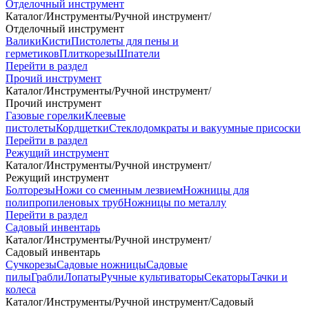
Отделочный инструмент
Каталог
/
Инструменты
/
Ручной инструмент
/
Отделочный инструмент
Валики
Кисти
Пистолеты для пены и
герметиков
Плиткорезы
Шпатели
Перейти в раздел
Прочий инструмент
Каталог
/
Инструменты
/
Ручной инструмент
/
Прочий инструмент
Газовые горелки
Клеевые
пистолеты
Кордщетки
Стеклодомкраты и вакуумные присоски
Перейти в раздел
Режущий инструмент
Каталог
/
Инструменты
/
Ручной инструмент
/
Режущий инструмент
Болторезы
Ножи со сменным лезвием
Ножницы для
полипропиленовых труб
Ножницы по металлу
Перейти в раздел
Садовый инвентарь
Каталог
/
Инструменты
/
Ручной инструмент
/
Садовый инвентарь
Сучкорезы
Садовые ножницы
Садовые
пилы
Грабли
Лопаты
Ручные культиваторы
Секаторы
Тачки и
колеса
Каталог
/
Инструменты
/
Ручной инструмент
/
Садовый