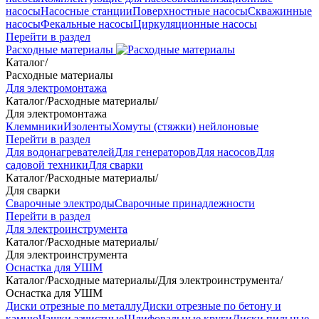
насосы
Насосные станции
Поверхностные насосы
Скважинные
насосы
Фекальные насосы
Циркуляционные насосы
Перейти в раздел
Расходные материалы
Каталог
/
Расходные материалы
Для электромонтажа
Каталог
/
Расходные материалы
/
Для электромонтажа
Клеммники
Изоленты
Хомуты (стяжки) нейлоновые
Перейти в раздел
Для водонагревателей
Для генераторов
Для насосов
Для
садовой техники
Для сварки
Каталог
/
Расходные материалы
/
Для сварки
Сварочные электроды
Сварочные принадлежности
Перейти в раздел
Для электроинструмента
Каталог
/
Расходные материалы
/
Для электроинструмента
Оснастка для УШМ
Каталог
/
Расходные материалы
/
Для электроинструмента
/
Оснастка для УШМ
Диски отрезные по металлу
Диски отрезные по бетону и
камню
Чашки зачистные
Шлифовальные круги
Диски пильные