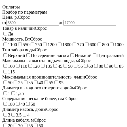
Фильтры
Подбор по параметрам
Цена, р.
Сброс
от
до
Товар в наличии
Сброс
Да
Мощность, Вт
Сброс
1100
550
750
1200
1800
370
600
800
1000
Тип забора воды
Сброс
Верхний
По середине насоса
Нижний
Центральный
Максимальная высота подъема воды, м
Сброс
100
110
120
135
45
50
55
60
80
90
85
115
Максимальная производительность, л/мин
Сброс
50
25
35
40
55
95
Диаметр выходного отверстия, дюйм
Сброс
1
1,25
Содержание песка не более, г/м³
Сброс
180
40
50
Диаметр насоса, дюйм
Сброс
3
3,5
4
Длина кабеля, м
Сброс
20
30
35
50