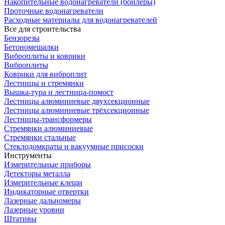
Накопительные водонагреватели (бойлеры)
Проточные водонагреватели
Расходные материалы для водонагревателей
Все для строительства
Бензорезы
Бетономешалки
Виброплиты и коврики
Виброплиты
Коврики для виброплит
Лестницы и стремянки
Вышка-тура и лестница-помост
Лестницы алюминиевые двухсекционные
Лестницы алюминиевые трёхсекционные
Лестницы-трансформеры
Стремянки алюминиевые
Стремянки стальные
Стеклодомкраты и вакуумные присоски
Инструменты
Измерительные приборы
Детекторы металла
Измерительные клещи
Индикаторные отвертки
Лазерные дальномеры
Лазерные уровни
Штативы