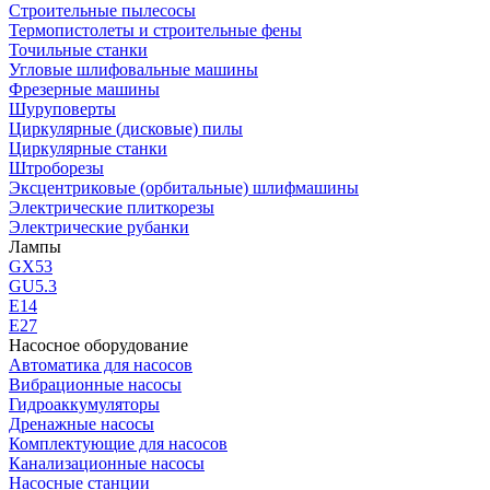
Строительные пылесосы
Термопистолеты и строительные фены
Точильные станки
Угловые шлифовальные машины
Фрезерные машины
Шуруповерты
Циркулярные (дисковые) пилы
Циркулярные станки
Штроборезы
Эксцентриковые (орбитальные) шлифмашины
Электрические плиткорезы
Электрические рубанки
Лампы
GX53
GU5.3
Е14
Е27
Насосное оборудование
Автоматика для насосов
Вибрационные насосы
Гидроаккумуляторы
Дренажные насосы
Комплектующие для насосов
Канализационные насосы
Насосные станции