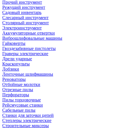
Прочий инструмент
Режущий инструмент
Садовый инвентарь
Слесарный инструмент
Столярный инструмент
Электроинструмент
Аккумуляторные отвертки
Виброшлифовальные машины
Гайковерты
Гвоздезабивные пистолеты
Граверы электрические
Дрели ударные
Краскопульты
Лобзики
Ленточные шлифмашины
Реноваторы
Отбойные молотки
Отрезные пилы
Перфораторы
Пилы торцовочные
Рейсмусовые станки
Сабельные пилы
Станки для заточки цепей
Степлеры электрические
Строительные миксеры