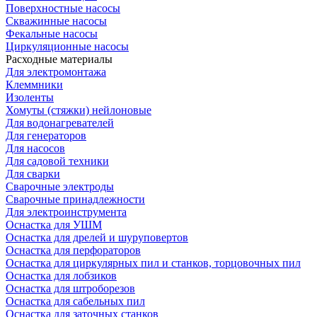
Поверхностные насосы
Скважинные насосы
Фекальные насосы
Циркуляционные насосы
Расходные материалы
Для электромонтажа
Клеммники
Изоленты
Хомуты (стяжки) нейлоновые
Для водонагревателей
Для генераторов
Для насосов
Для садовой техники
Для сварки
Сварочные электроды
Сварочные принадлежности
Для электроинструмента
Оснастка для УШМ
Оснастка для дрелей и шуруповертов
Оснастка для перфораторов
Оснастка для циркулярных пил и станков, торцовочных пил
Оснастка для лобзиков
Оснастка для штроборезов
Оснастка для сабельных пил
Оснастка для заточных станков