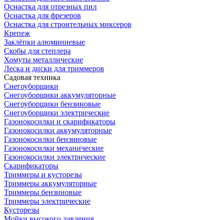
Оснастка для отрезных пил
Оснастка для фрезеров
Оснастка для строительных миксеров
Крепеж
Заклёпки алюминиевые
Скобы для степлера
Хомуты металлические
Леска и диски для триммеров
Садовая техника
Снегоуборщики
Снегоуборщики аккумуляторные
Снегоуборщики бензиновые
Снегоуборщики электрические
Газонокосилки и скарификаторы
Газонокосилки аккумуляторные
Газонокосилки бензиновые
Газонокосилки механические
Газонокосилки электрические
Скарификаторы
Триммеры и кусторезы
Триммеры аккумуляторные
Триммеры бензиновые
Триммеры электрические
Кусторезы
Мойки высокого давления