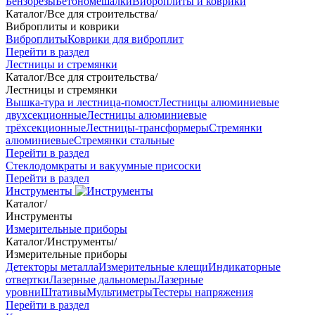
Бензорезы
Бетономешалки
Виброплиты и коврики
Каталог
/
Все для строительства
/
Виброплиты и коврики
Виброплиты
Коврики для виброплит
Перейти в раздел
Лестницы и стремянки
Каталог
/
Все для строительства
/
Лестницы и стремянки
Вышка-тура и лестница-помост
Лестницы алюминиевые
двухсекционные
Лестницы алюминиевые
трёхсекционные
Лестницы-трансформеры
Стремянки
алюминиевые
Стремянки стальные
Перейти в раздел
Стеклодомкраты и вакуумные присоски
Перейти в раздел
Инструменты
Каталог
/
Инструменты
Измерительные приборы
Каталог
/
Инструменты
/
Измерительные приборы
Детекторы металла
Измерительные клещи
Индикаторные
отвертки
Лазерные дальномеры
Лазерные
уровни
Штативы
Мультиметры
Тестеры напряжения
Перейти в раздел