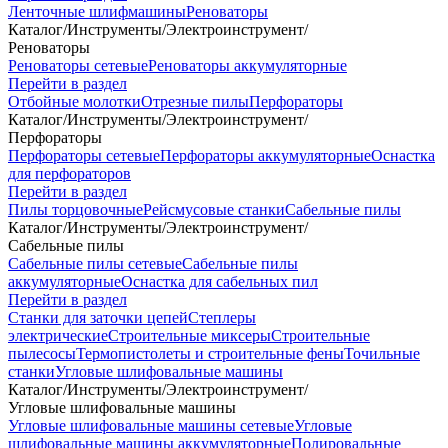
Ленточные шлифмашины
Реноваторы
Каталог
/
Инструменты
/
Электроинструмент
/
Реноваторы
Реноваторы сетевые
Реноваторы аккумуляторные
Перейти в раздел
Отбойные молотки
Отрезные пилы
Перфораторы
Каталог
/
Инструменты
/
Электроинструмент
/
Перфораторы
Перфораторы сетевые
Перфораторы аккумуляторные
Оснастка
для перфораторов
Перейти в раздел
Пилы торцовочные
Рейсмусовые станки
Сабельные пилы
Каталог
/
Инструменты
/
Электроинструмент
/
Сабельные пилы
Сабельные пилы сетевые
Сабельные пилы
аккумуляторные
Оснастка для сабельных пил
Перейти в раздел
Станки для заточки цепей
Степлеры
электрические
Строительные миксеры
Строительные
пылесосы
Термопистолеты и строительные фены
Точильные
станки
Угловые шлифовальные машины
Каталог
/
Инструменты
/
Электроинструмент
/
Угловые шлифовальные машины
Угловые шлифовальные машины сетевые
Угловые
шлифовальные машины аккумуляторные
Полировальные