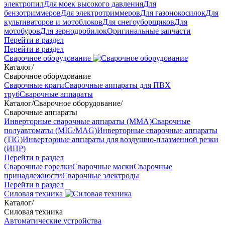
электропил
Для моек высокого давления
Для
бензотриммеров
Для электротриммеров
Для газонокосилок
Для
культиваторов и мотоблоков
Для снегоуборщиков
Для
мотобуров
Для зернодробилок
Оригинальные запчасти
Перейти в раздел
Перейти в раздел
Сварочное оборудование
Каталог
/
Сварочное оборудование
Сварочные краги
Сварочные аппараты для ПВХ
труб
Сварочные аппараты
Каталог
/
Сварочное оборудование
/
Сварочные аппараты
Инверторные сварочные аппараты (ММА)
Сварочные
полуавтоматы (MIG/MAG)
Инверторные сварочные аппараты
(TIG)
Инверторные аппараты для воздушно-плазменной резки
(ИПР)
Перейти в раздел
Сварочные горелки
Сварочные маски
Сварочные
принадлежности
Сварочные электроды
Перейти в раздел
Силовая техника
Каталог
/
Силовая техника
Автоматические устройства