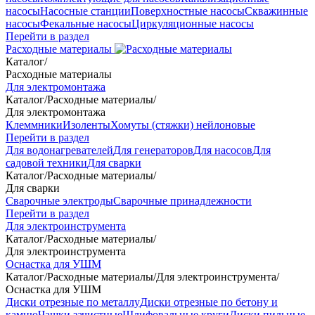
насосы
Насосные станции
Поверхностные насосы
Скважинные
насосы
Фекальные насосы
Циркуляционные насосы
Перейти в раздел
Расходные материалы
Каталог
/
Расходные материалы
Для электромонтажа
Каталог
/
Расходные материалы
/
Для электромонтажа
Клеммники
Изоленты
Хомуты (стяжки) нейлоновые
Перейти в раздел
Для водонагревателей
Для генераторов
Для насосов
Для
садовой техники
Для сварки
Каталог
/
Расходные материалы
/
Для сварки
Сварочные электроды
Сварочные принадлежности
Перейти в раздел
Для электроинструмента
Каталог
/
Расходные материалы
/
Для электроинструмента
Оснастка для УШМ
Каталог
/
Расходные материалы
/
Для электроинструмента
/
Оснастка для УШМ
Диски отрезные по металлу
Диски отрезные по бетону и
камню
Чашки зачистные
Шлифовальные круги
Диски пильные