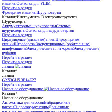
машины
Оснастка для УШМ
Перейти в раздел
Фрезерные машины
Шуруповерты
Каталог
/
Инструменты
/
Электроинструмент
/
Шуруповерты
Аккумуляторные шуруповерты
Сетевые
шуруповерты
Оснастка для шуруповертов
Перейти в раздел
Циркулярные (дисковые) пилы
Циркулярные
станки
Штроборезы
Эксцентриковые (орбитальные)
шлифмашины
Электрические плиткорезы
Электрические
рубанки
Перейти в раздел
Перейти в раздел
Лампы
Каталог
/
Лампы
GX53
GU5.3
Е14
Е27
Перейти в раздел
Насосное оборудование
Каталог
/
Насосное оборудование
Автоматика для насосов
Вибрационные
насосы
Гидроаккумуляторы
Дренажные
насосы
Комплектующие для насосов
Канализационные