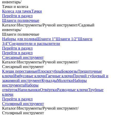
инвентарь
/
Тачки и колеса
Колеса для тачек
Тачки
Перейти в раздел
Шланги поливочные
Каталог
/
Инструменты
/
Ручной инструмент
/
Садовый
инвентарь
/
Шланги поливочные
Наборы для полива
Шланги 1"
Шланги 1/2"
Шланги
3/4"
Соединители и распылители
Перейти в раздел
Перейти в раздел
Слесарный инструмент
Каталог
/
Инструменты
/
Ручной инструмент
/
Слесарный инструмент
Клещи переставные
Плоскогубцы
Бокорезы
Трещоточные
ключи
Имбусовые ключи
Гаечные ключи
Прочий губцевый и
зажимной инструмент
Кувалды
Молотки
Наборы
инструмента
Наборы
отвёрток
Напильники
Отвёртки
Разводные ключи
Трубные
ключи
Перейти в раздел
Столярный инструмент
Каталог
/
Инструменты
/
Ручной инструмент
/
Столярный инструмент