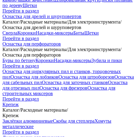
по дереву
Щетки
Перейти в раздел
Оснастка для дрелей и шуруповертов
Каталог
/
Расходные материалы
/
Для электроинструмента
/
Оснастка для дрелей и шуруповертов
Сверла
Коронки
Насадки-миксеры
Биты
Щетки
Перейти в раздел
Оснастка для перфораторов
Каталог
/
Расходные материалы
/
Для электроинструмента
/
Оснастка для перфораторов
Буры по бетону
Коронки
Насадки-миксеры
Зубила и пики
Перейти в раздел
Оснастка для циркулярных пил и станков, торцовочных
пил
Оснастка для лобзиков
Оснастка для штроборезов
Оснастка
для сабельных пил
Оснастка для заточных станков
Оснастка
для отрезных пил
Оснастка для фрезеров
Оснастка для
строительных миксеров
Перейти в раздел
Крепеж
Каталог
/
Расходные материалы
/
Крепеж
Заклёпки алюминиевые
Скобы для степлера
Хомуты
металлические
Перейти в раздел