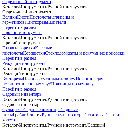
Отделочный инструмент
Каталог
/
Инструменты
/
Ручной инструмент
/
Отделочный инструмент
Валики
Кисти
Пистолеты для пены и
герметиков
Плиткорезы
Шпатели
Перейти в раздел
Прочий инструмент
Каталог
/
Инструменты
/
Ручной инструмент
/
Прочий инструмент
Газовые горелки
Клеевые
пистолеты
Кордщетки
Стеклодомкраты и вакуумные присоски
Перейти в раздел
Режущий инструмент
Каталог
/
Инструменты
/
Ручной инструмент
/
Режущий инструмент
Болторезы
Ножи со сменным лезвием
Ножницы для
полипропиленовых труб
Ножницы по металлу
Перейти в раздел
Садовый инвентарь
Каталог
/
Инструменты
/
Ручной инструмент
/
Садовый инвентарь
Сучкорезы
Садовые ножницы
Садовые
пилы
Грабли
Лопаты
Ручные культиваторы
Секаторы
Тачки и
колеса
Каталог
/
Инструменты
/
Ручной инструмент
/
Садовый