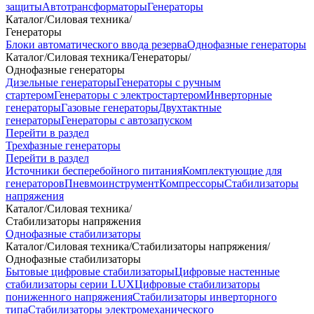
защиты
Автотрансформаторы
Генераторы
Каталог
/
Силовая техника
/
Генераторы
Блоки автоматического ввода резерва
Однофазные генераторы
Каталог
/
Силовая техника
/
Генераторы
/
Однофазные генераторы
Дизельные генераторы
Генераторы с ручным
стартером
Генераторы с электростартером
Инверторные
генераторы
Газовые генераторы
Двухтактные
генераторы
Генераторы с автозапуском
Перейти в раздел
Трехфазные генераторы
Перейти в раздел
Источники бесперебойного питания
Комплектующие для
генераторов
Пневмоинструмент
Компрессоры
Стабилизаторы
напряжения
Каталог
/
Силовая техника
/
Стабилизаторы напряжения
Однофазные стабилизаторы
Каталог
/
Силовая техника
/
Стабилизаторы напряжения
/
Однофазные стабилизаторы
Бытовые цифровые стабилизаторы
Цифровые настенные
стабилизаторы серии LUX
Цифровые стабилизаторы
пониженного напряжения
Стабилизаторы инверторного
типа
Стабилизаторы электромеханического