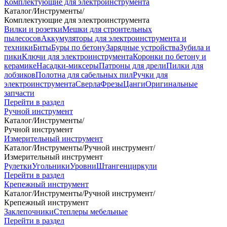
Комплектующие для электроинструмента
Каталог
/
Инструменты
/
Комплектующие для электроинструмента
Вилки и розетки
Мешки для строительных
пылесосов
Аккумуляторы для электроинструмента и
техники
Биты
Буры по бетону
Зарядные устройства
Зубила и
пики
Ключи для электроинструмента
Коронки по бетону и
керамике
Насадки-миксеры
Патроны для дрели
Пилки для
лобзиков
Полотна для сабельных пил
Ручки для
электроинструмента
Сверла
Фрезы
Цанги
Оригинальные
запчасти
Перейти в раздел
Ручной инструмент
Каталог
/
Инструменты
/
Ручной инструмент
Измерительный инструмент
Каталог
/
Инструменты
/
Ручной инструмент
/
Измерительный инструмент
Рулетки
Угольники
Уровни
Штангенциркули
Перейти в раздел
Крепежный инструмент
Каталог
/
Инструменты
/
Ручной инструмент
/
Крепежный инструмент
Заклепочники
Степлеры мебельные
Перейти в раздел