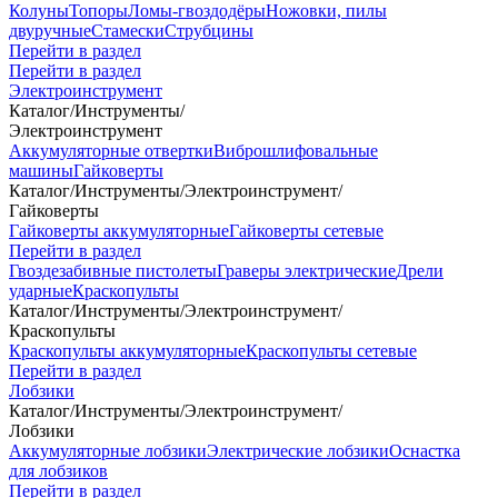
Колуны
Топоры
Ломы-гвоздодёры
Ножовки, пилы
двуручные
Стамески
Струбцины
Перейти в раздел
Перейти в раздел
Электроинструмент
Каталог
/
Инструменты
/
Электроинструмент
Аккумуляторные отвертки
Виброшлифовальные
машины
Гайковерты
Каталог
/
Инструменты
/
Электроинструмент
/
Гайковерты
Гайковерты аккумуляторные
Гайковерты сетевые
Перейти в раздел
Гвоздезабивные пистолеты
Граверы электрические
Дрели
ударные
Краскопульты
Каталог
/
Инструменты
/
Электроинструмент
/
Краскопульты
Краскопульты аккумуляторные
Краскопульты сетевые
Перейти в раздел
Лобзики
Каталог
/
Инструменты
/
Электроинструмент
/
Лобзики
Аккумуляторные лобзики
Электрические лобзики
Оснастка
для лобзиков
Перейти в раздел