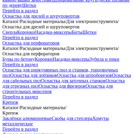
по дереву
Щетки
Перейти в раздел
Оснастка для дрелей и шуруповертов
Каталог
/
Расходные материалы
/
Для электроинструмента
/
Оснастка для дрелей и шуруповертов
Сверла
Коронки
Насадки-миксеры
Биты
Щетки
Перейти в раздел
Оснастка для перфораторов
Каталог
/
Расходные материалы
/
Для электроинструмента
/
Оснастка для перфораторов
Буры по бетону
Коронки
Насадки-миксеры
Зубила и пики
Перейти в раздел
Оснастка для циркулярных пил и станков, торцовочных
пил
Оснастка для лобзиков
Оснастка для штроборезов
Оснастка
для сабельных пил
Оснастка для заточных станков
Оснастка
для отрезных пил
Оснастка для фрезеров
Оснастка для
строительных миксеров
Перейти в раздел
Крепеж
Каталог
/
Расходные материалы
/
Крепеж
Заклёпки алюминиевые
Скобы для степлера
Хомуты
металлические
Перейти в раздел