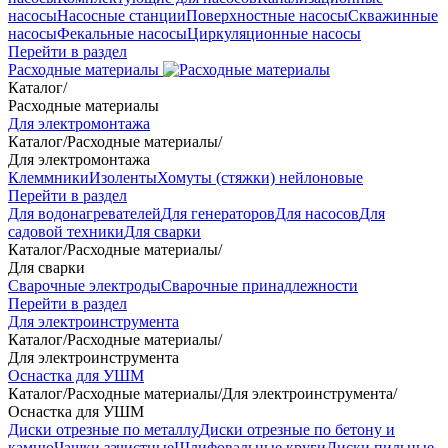
насосы
Насосные станции
Поверхностные насосы
Скважинные
насосы
Фекальные насосы
Циркуляционные насосы
Перейти в раздел
Расходные материалы
Каталог
/
Расходные материалы
Для электромонтажа
Каталог
/
Расходные материалы
/
Для электромонтажа
Клеммники
Изоленты
Хомуты (стяжки) нейлоновые
Перейти в раздел
Для водонагревателей
Для генераторов
Для насосов
Для
садовой техники
Для сварки
Каталог
/
Расходные материалы
/
Для сварки
Сварочные электроды
Сварочные принадлежности
Перейти в раздел
Для электроинструмента
Каталог
/
Расходные материалы
/
Для электроинструмента
Оснастка для УШМ
Каталог
/
Расходные материалы
/
Для электроинструмента
/
Оснастка для УШМ
Диски отрезные по металлу
Диски отрезные по бетону и
камню
Чашки зачистные
Шлифовальные круги
Диски пильные