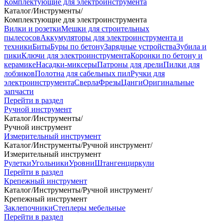
Комплектующие для электроинструмента
Каталог
/
Инструменты
/
Комплектующие для электроинструмента
Вилки и розетки
Мешки для строительных
пылесосов
Аккумуляторы для электроинструмента и
техники
Биты
Буры по бетону
Зарядные устройства
Зубила и
пики
Ключи для электроинструмента
Коронки по бетону и
керамике
Насадки-миксеры
Патроны для дрели
Пилки для
лобзиков
Полотна для сабельных пил
Ручки для
электроинструмента
Сверла
Фрезы
Цанги
Оригинальные
запчасти
Перейти в раздел
Ручной инструмент
Каталог
/
Инструменты
/
Ручной инструмент
Измерительный инструмент
Каталог
/
Инструменты
/
Ручной инструмент
/
Измерительный инструмент
Рулетки
Угольники
Уровни
Штангенциркули
Перейти в раздел
Крепежный инструмент
Каталог
/
Инструменты
/
Ручной инструмент
/
Крепежный инструмент
Заклепочники
Степлеры мебельные
Перейти в раздел