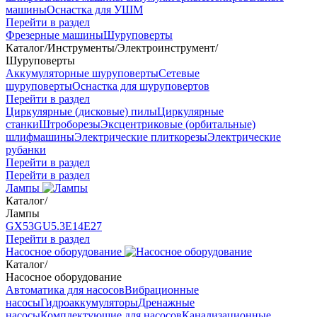
машины
Оснастка для УШМ
Перейти в раздел
Фрезерные машины
Шуруповерты
Каталог
/
Инструменты
/
Электроинструмент
/
Шуруповерты
Аккумуляторные шуруповерты
Сетевые
шуруповерты
Оснастка для шуруповертов
Перейти в раздел
Циркулярные (дисковые) пилы
Циркулярные
станки
Штроборезы
Эксцентриковые (орбитальные)
шлифмашины
Электрические плиткорезы
Электрические
рубанки
Перейти в раздел
Перейти в раздел
Лампы
Каталог
/
Лампы
GX53
GU5.3
Е14
Е27
Перейти в раздел
Насосное оборудование
Каталог
/
Насосное оборудование
Автоматика для насосов
Вибрационные
насосы
Гидроаккумуляторы
Дренажные
насосы
Комплектующие для насосов
Канализационные