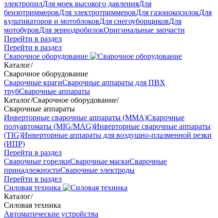
электропил
Для моек высокого давления
Для
бензотриммеров
Для электротриммеров
Для газонокосилок
Для
культиваторов и мотоблоков
Для снегоуборщиков
Для
мотобуров
Для зернодробилок
Оригинальные запчасти
Перейти в раздел
Перейти в раздел
Сварочное оборудование
Каталог
/
Сварочное оборудование
Сварочные краги
Сварочные аппараты для ПВХ
труб
Сварочные аппараты
Каталог
/
Сварочное оборудование
/
Сварочные аппараты
Инверторные сварочные аппараты (ММА)
Сварочные
полуавтоматы (MIG/MAG)
Инверторные сварочные аппараты
(TIG)
Инверторные аппараты для воздушно-плазменной резки
(ИПР)
Перейти в раздел
Сварочные горелки
Сварочные маски
Сварочные
принадлежности
Сварочные электроды
Перейти в раздел
Силовая техника
Каталог
/
Силовая техника
Автоматические устройства