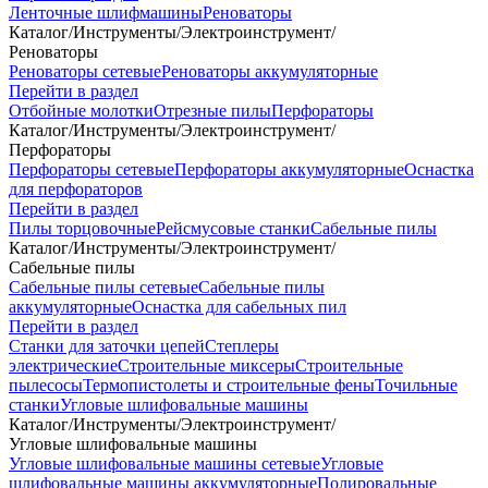
Ленточные шлифмашины
Реноваторы
Каталог
/
Инструменты
/
Электроинструмент
/
Реноваторы
Реноваторы сетевые
Реноваторы аккумуляторные
Перейти в раздел
Отбойные молотки
Отрезные пилы
Перфораторы
Каталог
/
Инструменты
/
Электроинструмент
/
Перфораторы
Перфораторы сетевые
Перфораторы аккумуляторные
Оснастка
для перфораторов
Перейти в раздел
Пилы торцовочные
Рейсмусовые станки
Сабельные пилы
Каталог
/
Инструменты
/
Электроинструмент
/
Сабельные пилы
Сабельные пилы сетевые
Сабельные пилы
аккумуляторные
Оснастка для сабельных пил
Перейти в раздел
Станки для заточки цепей
Степлеры
электрические
Строительные миксеры
Строительные
пылесосы
Термопистолеты и строительные фены
Точильные
станки
Угловые шлифовальные машины
Каталог
/
Инструменты
/
Электроинструмент
/
Угловые шлифовальные машины
Угловые шлифовальные машины сетевые
Угловые
шлифовальные машины аккумуляторные
Полировальные