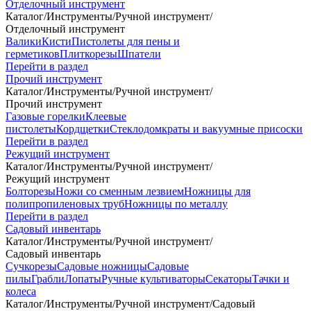
Отделочный инструмент
Каталог
/
Инструменты
/
Ручной инструмент
/
Отделочный инструмент
Валики
Кисти
Пистолеты для пены и
герметиков
Плиткорезы
Шпатели
Перейти в раздел
Прочий инструмент
Каталог
/
Инструменты
/
Ручной инструмент
/
Прочий инструмент
Газовые горелки
Клеевые
пистолеты
Кордщетки
Стеклодомкраты и вакуумные присоски
Перейти в раздел
Режущий инструмент
Каталог
/
Инструменты
/
Ручной инструмент
/
Режущий инструмент
Болторезы
Ножи со сменным лезвием
Ножницы для
полипропиленовых труб
Ножницы по металлу
Перейти в раздел
Садовый инвентарь
Каталог
/
Инструменты
/
Ручной инструмент
/
Садовый инвентарь
Сучкорезы
Садовые ножницы
Садовые
пилы
Грабли
Лопаты
Ручные культиваторы
Секаторы
Тачки и
колеса
Каталог
/
Инструменты
/
Ручной инструмент
/
Садовый