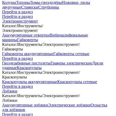
Колуны
Топоры
Ломы-гвоздодёры
Ножовки, пилы
двуручные
Стамески
Струбцины
Перейти в раздел
Перейти в раздел
Электроинструмент
Каталог
/
Инструменты
/
Электроинструмент
Аккумуляторные отвертки
Виброшлифовальные
машины
Гайковерты
Каталог
/
Инструменты
/
Электроинструмент
/
Гайковерты
Гайковерты аккумуляторные
Гайковерты сетевые
Перейти в раздел
Гвоздезабивные пистолеты
Граверы электрические
Дрели
ударные
Краскопульты
Каталог
/
Инструменты
/
Электроинструмент
/
Краскопульты
Краскопульты аккумуляторные
Краскопульты сетевые
Перейти в раздел
Лобзики
Каталог
/
Инструменты
/
Электроинструмент
/
Лобзики
Аккумуляторные лобзики
Электрические лобзики
Оснастка
для лобзиков
Перейти в раздел