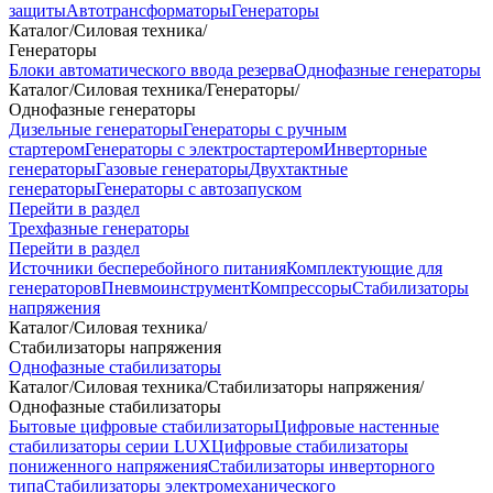
защиты
Автотрансформаторы
Генераторы
Каталог
/
Силовая техника
/
Генераторы
Блоки автоматического ввода резерва
Однофазные генераторы
Каталог
/
Силовая техника
/
Генераторы
/
Однофазные генераторы
Дизельные генераторы
Генераторы с ручным
стартером
Генераторы с электростартером
Инверторные
генераторы
Газовые генераторы
Двухтактные
генераторы
Генераторы с автозапуском
Перейти в раздел
Трехфазные генераторы
Перейти в раздел
Источники бесперебойного питания
Комплектующие для
генераторов
Пневмоинструмент
Компрессоры
Стабилизаторы
напряжения
Каталог
/
Силовая техника
/
Стабилизаторы напряжения
Однофазные стабилизаторы
Каталог
/
Силовая техника
/
Стабилизаторы напряжения
/
Однофазные стабилизаторы
Бытовые цифровые стабилизаторы
Цифровые настенные
стабилизаторы серии LUX
Цифровые стабилизаторы
пониженного напряжения
Стабилизаторы инверторного
типа
Стабилизаторы электромеханического