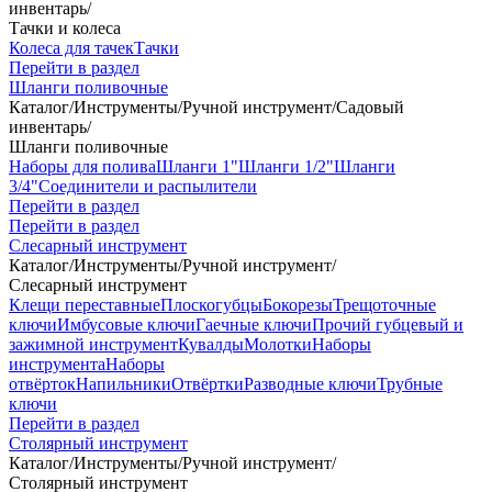
инвентарь
/
Тачки и колеса
Колеса для тачек
Тачки
Перейти в раздел
Шланги поливочные
Каталог
/
Инструменты
/
Ручной инструмент
/
Садовый
инвентарь
/
Шланги поливочные
Наборы для полива
Шланги 1"
Шланги 1/2"
Шланги
3/4"
Соединители и распылители
Перейти в раздел
Перейти в раздел
Слесарный инструмент
Каталог
/
Инструменты
/
Ручной инструмент
/
Слесарный инструмент
Клещи переставные
Плоскогубцы
Бокорезы
Трещоточные
ключи
Имбусовые ключи
Гаечные ключи
Прочий губцевый и
зажимной инструмент
Кувалды
Молотки
Наборы
инструмента
Наборы
отвёрток
Напильники
Отвёртки
Разводные ключи
Трубные
ключи
Перейти в раздел
Столярный инструмент
Каталог
/
Инструменты
/
Ручной инструмент
/
Столярный инструмент