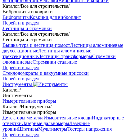
Бензорезы
Бетономешалки
Виброплиты и коврики
Каталог
/
Все для строительства
/
Виброплиты и коврики
Виброплиты
Коврики для виброплит
Перейти в раздел
Лестницы и стремянки
Каталог
/
Все для строительства
/
Лестницы и стремянки
Вышка-тура и лестница-помост
Лестницы алюминиевые
двухсекционные
Лестницы алюминиевые
трёхсекционные
Лестницы-трансформеры
Стремянки
алюминиевые
Стремянки стальные
Перейти в раздел
Стеклодомкраты и вакуумные присоски
Перейти в раздел
Инструменты
Каталог
/
Инструменты
Измерительные приборы
Каталог
/
Инструменты
/
Измерительные приборы
Детекторы металла
Измерительные клещи
Индикаторные
отвертки
Лазерные дальномеры
Лазерные
уровни
Штативы
Мультиметры
Тестеры напряжения
Перейти в раздел