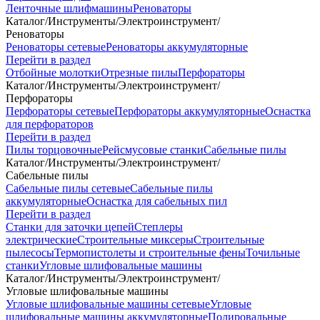
Ленточные шлифмашины
Реноваторы
Каталог
/
Инструменты
/
Электроинструмент
/
Реноваторы
Реноваторы сетевые
Реноваторы аккумуляторные
Перейти в раздел
Отбойные молотки
Отрезные пилы
Перфораторы
Каталог
/
Инструменты
/
Электроинструмент
/
Перфораторы
Перфораторы сетевые
Перфораторы аккумуляторные
Оснастка
для перфораторов
Перейти в раздел
Пилы торцовочные
Рейсмусовые станки
Сабельные пилы
Каталог
/
Инструменты
/
Электроинструмент
/
Сабельные пилы
Сабельные пилы сетевые
Сабельные пилы
аккумуляторные
Оснастка для сабельных пил
Перейти в раздел
Станки для заточки цепей
Степлеры
электрические
Строительные миксеры
Строительные
пылесосы
Термопистолеты и строительные фены
Точильные
станки
Угловые шлифовальные машины
Каталог
/
Инструменты
/
Электроинструмент
/
Угловые шлифовальные машины
Угловые шлифовальные машины сетевые
Угловые
шлифовальные машины аккумуляторные
Полировальные