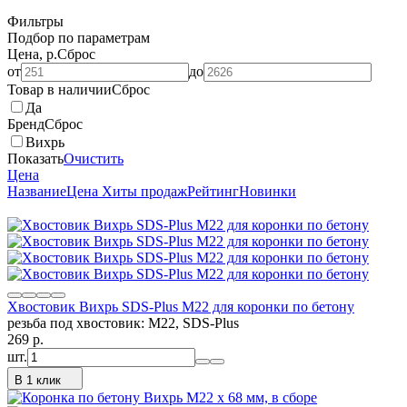
Фильтры
Подбор по параметрам
Цена, р.
Сброс
от
до
Товар в наличии
Сброс
Да
Бренд
Сброс
Вихрь
Показать
Очистить
Цена
Название
Цена
Хиты продаж
Рейтинг
Новинки
Хвостовик Вихрь SDS-Plus М22 для коронки по бетону
резьба под хвостовик: М22, SDS-Plus
269
p.
шт.
В 1 клик