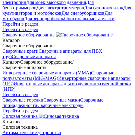
электропил
Для моек высокого давления
Для
бензотриммеров
Для электротриммеров
Для газонокосилок
Для
культиваторов и мотоблоков
Для снегоуборщиков
Для
мотобуров
Для зернодробилок
Оригинальные запчасти
Перейти в раздел
Перейти в раздел
Сварочное оборудование
Каталог
/
Сварочное оборудование
Сварочные краги
Сварочные аппараты для ПВХ
труб
Сварочные аппараты
Каталог
/
Сварочное оборудование
/
Сварочные аппараты
Инверторные сварочные аппараты (ММА)
Сварочные
полуавтоматы (MIG/MAG)
Инверторные сварочные аппараты
(TIG)
Инверторные аппараты для воздушно-плазменной резки
(ИПР)
Перейти в раздел
Сварочные горелки
Сварочные маски
Сварочные
принадлежности
Сварочные электроды
Перейти в раздел
Силовая техника
Каталог
/
Силовая техника
Автоматические устройства