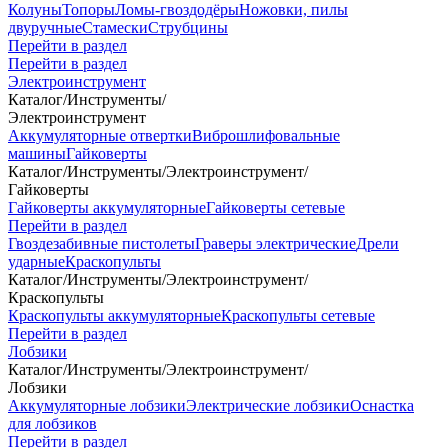
Колуны
Топоры
Ломы-гвоздодёры
Ножовки, пилы
двуручные
Стамески
Струбцины
Перейти в раздел
Перейти в раздел
Электроинструмент
Каталог
/
Инструменты
/
Электроинструмент
Аккумуляторные отвертки
Виброшлифовальные
машины
Гайковерты
Каталог
/
Инструменты
/
Электроинструмент
/
Гайковерты
Гайковерты аккумуляторные
Гайковерты сетевые
Перейти в раздел
Гвоздезабивные пистолеты
Граверы электрические
Дрели
ударные
Краскопульты
Каталог
/
Инструменты
/
Электроинструмент
/
Краскопульты
Краскопульты аккумуляторные
Краскопульты сетевые
Перейти в раздел
Лобзики
Каталог
/
Инструменты
/
Электроинструмент
/
Лобзики
Аккумуляторные лобзики
Электрические лобзики
Оснастка
для лобзиков
Перейти в раздел