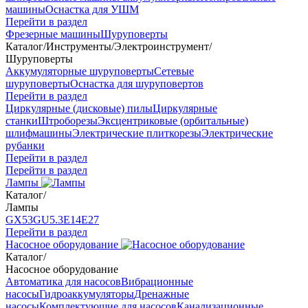
машины
Оснастка для УШМ
Перейти в раздел
Фрезерные машины
Шуруповерты
Каталог
/
Инструменты
/
Электроинструмент
/
Шуруповерты
Аккумуляторные шуруповерты
Сетевые
шуруповерты
Оснастка для шуруповертов
Перейти в раздел
Циркулярные (дисковые) пилы
Циркулярные
станки
Штроборезы
Эксцентриковые (орбитальные)
шлифмашины
Электрические плиткорезы
Электрические
рубанки
Перейти в раздел
Перейти в раздел
Лампы
Каталог
/
Лампы
GX53
GU5.3
Е14
Е27
Перейти в раздел
Насосное оборудование
Каталог
/
Насосное оборудование
Автоматика для насосов
Вибрационные
насосы
Гидроаккумуляторы
Дренажные
насосы
Комплектующие для насосов
Канализационные