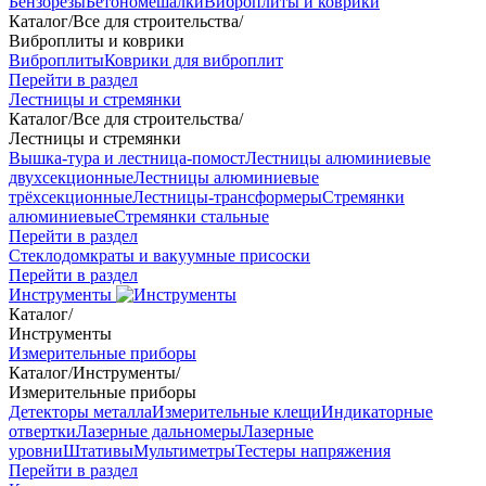
Бензорезы
Бетономешалки
Виброплиты и коврики
Каталог
/
Все для строительства
/
Виброплиты и коврики
Виброплиты
Коврики для виброплит
Перейти в раздел
Лестницы и стремянки
Каталог
/
Все для строительства
/
Лестницы и стремянки
Вышка-тура и лестница-помост
Лестницы алюминиевые
двухсекционные
Лестницы алюминиевые
трёхсекционные
Лестницы-трансформеры
Стремянки
алюминиевые
Стремянки стальные
Перейти в раздел
Стеклодомкраты и вакуумные присоски
Перейти в раздел
Инструменты
Каталог
/
Инструменты
Измерительные приборы
Каталог
/
Инструменты
/
Измерительные приборы
Детекторы металла
Измерительные клещи
Индикаторные
отвертки
Лазерные дальномеры
Лазерные
уровни
Штативы
Мультиметры
Тестеры напряжения
Перейти в раздел