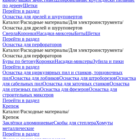
по дереву
Щетки
Перейти в раздел
Оснастка для дрелей и шуруповертов
Каталог
/
Расходные материалы
/
Для электроинструмента
/
Оснастка для дрелей и шуруповертов
Сверла
Коронки
Насадки-миксеры
Биты
Щетки
Перейти в раздел
Оснастка для перфораторов
Каталог
/
Расходные материалы
/
Для электроинструмента
/
Оснастка для перфораторов
Буры по бетону
Коронки
Насадки-миксеры
Зубила и пики
Перейти в раздел
Оснастка для циркулярных пил и станков, торцовочных
пил
Оснастка для лобзиков
Оснастка для штроборезов
Оснастка
для сабельных пил
Оснастка для заточных станков
Оснастка
для отрезных пил
Оснастка для фрезеров
Оснастка для
строительных миксеров
Перейти в раздел
Крепеж
Каталог
/
Расходные материалы
/
Крепеж
Заклёпки алюминиевые
Скобы для степлера
Хомуты
металлические
Перейти в раздел