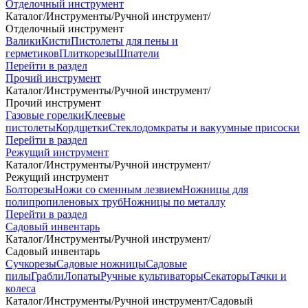
Отделочный инструмент
Каталог
/
Инструменты
/
Ручной инструмент
/
Отделочный инструмент
Валики
Кисти
Пистолеты для пены и
герметиков
Плиткорезы
Шпатели
Перейти в раздел
Прочий инструмент
Каталог
/
Инструменты
/
Ручной инструмент
/
Прочий инструмент
Газовые горелки
Клеевые
пистолеты
Кордщетки
Стеклодомкраты и вакуумные присоски
Перейти в раздел
Режущий инструмент
Каталог
/
Инструменты
/
Ручной инструмент
/
Режущий инструмент
Болторезы
Ножи со сменным лезвием
Ножницы для
полипропиленовых труб
Ножницы по металлу
Перейти в раздел
Садовый инвентарь
Каталог
/
Инструменты
/
Ручной инструмент
/
Садовый инвентарь
Сучкорезы
Садовые ножницы
Садовые
пилы
Грабли
Лопаты
Ручные культиваторы
Секаторы
Тачки и
колеса
Каталог
/
Инструменты
/
Ручной инструмент
/
Садовый