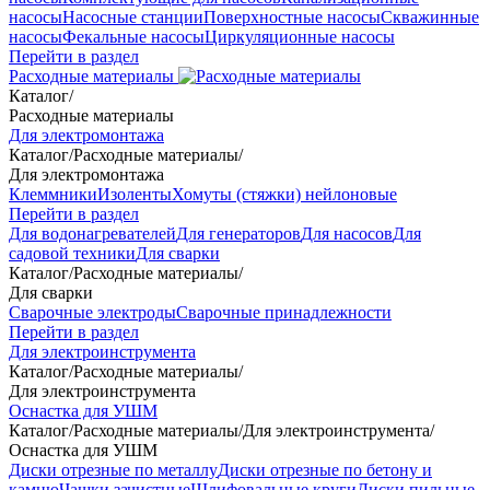
насосы
Насосные станции
Поверхностные насосы
Скважинные
насосы
Фекальные насосы
Циркуляционные насосы
Перейти в раздел
Расходные материалы
Каталог
/
Расходные материалы
Для электромонтажа
Каталог
/
Расходные материалы
/
Для электромонтажа
Клеммники
Изоленты
Хомуты (стяжки) нейлоновые
Перейти в раздел
Для водонагревателей
Для генераторов
Для насосов
Для
садовой техники
Для сварки
Каталог
/
Расходные материалы
/
Для сварки
Сварочные электроды
Сварочные принадлежности
Перейти в раздел
Для электроинструмента
Каталог
/
Расходные материалы
/
Для электроинструмента
Оснастка для УШМ
Каталог
/
Расходные материалы
/
Для электроинструмента
/
Оснастка для УШМ
Диски отрезные по металлу
Диски отрезные по бетону и
камню
Чашки зачистные
Шлифовальные круги
Диски пильные