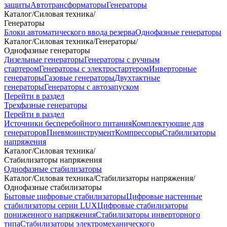
защиты
Автотрансформаторы
Генераторы
Каталог
/
Силовая техника
/
Генераторы
Блоки автоматического ввода резерва
Однофазные генераторы
Каталог
/
Силовая техника
/
Генераторы
/
Однофазные генераторы
Дизельные генераторы
Генераторы с ручным
стартером
Генераторы с электростартером
Инверторные
генераторы
Газовые генераторы
Двухтактные
генераторы
Генераторы с автозапуском
Перейти в раздел
Трехфазные генераторы
Перейти в раздел
Источники бесперебойного питания
Комплектующие для
генераторов
Пневмоинструмент
Компрессоры
Стабилизаторы
напряжения
Каталог
/
Силовая техника
/
Стабилизаторы напряжения
Однофазные стабилизаторы
Каталог
/
Силовая техника
/
Стабилизаторы напряжения
/
Однофазные стабилизаторы
Бытовые цифровые стабилизаторы
Цифровые настенные
стабилизаторы серии LUX
Цифровые стабилизаторы
пониженного напряжения
Стабилизаторы инверторного
типа
Стабилизаторы электромеханического