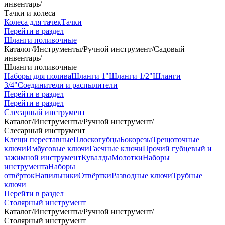
инвентарь
/
Тачки и колеса
Колеса для тачек
Тачки
Перейти в раздел
Шланги поливочные
Каталог
/
Инструменты
/
Ручной инструмент
/
Садовый
инвентарь
/
Шланги поливочные
Наборы для полива
Шланги 1"
Шланги 1/2"
Шланги
3/4"
Соединители и распылители
Перейти в раздел
Перейти в раздел
Слесарный инструмент
Каталог
/
Инструменты
/
Ручной инструмент
/
Слесарный инструмент
Клещи переставные
Плоскогубцы
Бокорезы
Трещоточные
ключи
Имбусовые ключи
Гаечные ключи
Прочий губцевый и
зажимной инструмент
Кувалды
Молотки
Наборы
инструмента
Наборы
отвёрток
Напильники
Отвёртки
Разводные ключи
Трубные
ключи
Перейти в раздел
Столярный инструмент
Каталог
/
Инструменты
/
Ручной инструмент
/
Столярный инструмент