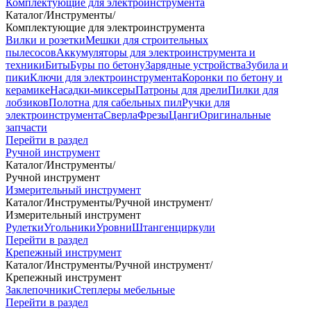
Комплектующие для электроинструмента
Каталог
/
Инструменты
/
Комплектующие для электроинструмента
Вилки и розетки
Мешки для строительных
пылесосов
Аккумуляторы для электроинструмента и
техники
Биты
Буры по бетону
Зарядные устройства
Зубила и
пики
Ключи для электроинструмента
Коронки по бетону и
керамике
Насадки-миксеры
Патроны для дрели
Пилки для
лобзиков
Полотна для сабельных пил
Ручки для
электроинструмента
Сверла
Фрезы
Цанги
Оригинальные
запчасти
Перейти в раздел
Ручной инструмент
Каталог
/
Инструменты
/
Ручной инструмент
Измерительный инструмент
Каталог
/
Инструменты
/
Ручной инструмент
/
Измерительный инструмент
Рулетки
Угольники
Уровни
Штангенциркули
Перейти в раздел
Крепежный инструмент
Каталог
/
Инструменты
/
Ручной инструмент
/
Крепежный инструмент
Заклепочники
Степлеры мебельные
Перейти в раздел