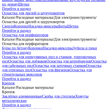
по дереву
Щетки
Перейти в раздел
Оснастка для дрелей и шуруповертов
Каталог
/
Расходные материалы
/
Для электроинструмента
/
Оснастка для дрелей и шуруповертов
Сверла
Коронки
Насадки-миксеры
Биты
Щетки
Перейти в раздел
Оснастка для перфораторов
Каталог
/
Расходные материалы
/
Для электроинструмента
/
Оснастка для перфораторов
Буры по бетону
Коронки
Насадки-миксеры
Зубила и пики
Перейти в раздел
Оснастка для циркулярных пил и станков, торцовочных
пил
Оснастка для лобзиков
Оснастка для штроборезов
Оснастка
для сабельных пил
Оснастка для заточных станков
Оснастка
для отрезных пил
Оснастка для фрезеров
Оснастка для
строительных миксеров
Перейти в раздел
Крепеж
Каталог
/
Расходные материалы
/
Крепеж
Заклёпки алюминиевые
Скобы для степлера
Хомуты
металлические
Перейти в раздел