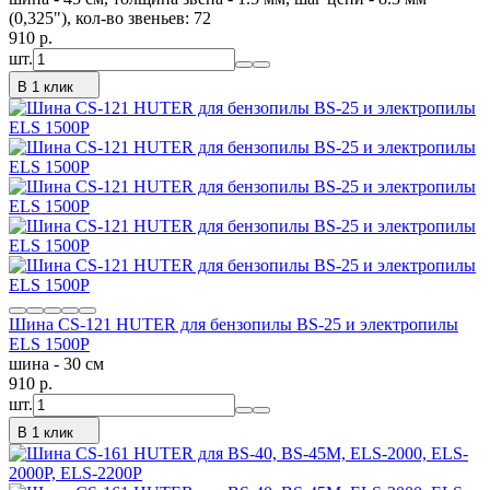
(0,325"), кол-во звеньев: 72
910
p.
шт.
В 1 клик
Шина CS-121 HUTER для бензопилы BS-25 и электропилы
ELS 1500P
шина - 30 см
910
p.
шт.
В 1 клик