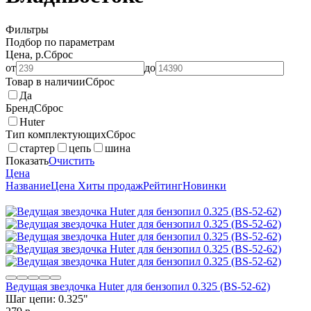
Фильтры
Подбор по параметрам
Цена, р.
Сброс
от
до
Товар в наличии
Сброс
Да
Бренд
Сброс
Huter
Тип комплектующих
Сброс
стартер
цепь
шина
Показать
Очистить
Цена
Название
Цена
Хиты продаж
Рейтинг
Новинки
Ведущая звездочка Huter для бензопил 0.325 (BS-52-62)
Шаг цепи: 0.325"