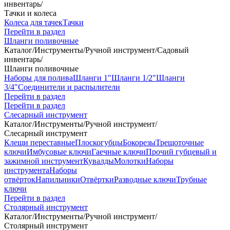
инвентарь
/
Тачки и колеса
Колеса для тачек
Тачки
Перейти в раздел
Шланги поливочные
Каталог
/
Инструменты
/
Ручной инструмент
/
Садовый
инвентарь
/
Шланги поливочные
Наборы для полива
Шланги 1"
Шланги 1/2"
Шланги
3/4"
Соединители и распылители
Перейти в раздел
Перейти в раздел
Слесарный инструмент
Каталог
/
Инструменты
/
Ручной инструмент
/
Слесарный инструмент
Клещи переставные
Плоскогубцы
Бокорезы
Трещоточные
ключи
Имбусовые ключи
Гаечные ключи
Прочий губцевый и
зажимной инструмент
Кувалды
Молотки
Наборы
инструмента
Наборы
отвёрток
Напильники
Отвёртки
Разводные ключи
Трубные
ключи
Перейти в раздел
Столярный инструмент
Каталог
/
Инструменты
/
Ручной инструмент
/
Столярный инструмент