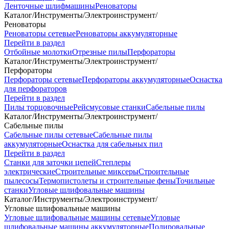
Ленточные шлифмашины
Реноваторы
Каталог
/
Инструменты
/
Электроинструмент
/
Реноваторы
Реноваторы сетевые
Реноваторы аккумуляторные
Перейти в раздел
Отбойные молотки
Отрезные пилы
Перфораторы
Каталог
/
Инструменты
/
Электроинструмент
/
Перфораторы
Перфораторы сетевые
Перфораторы аккумуляторные
Оснастка
для перфораторов
Перейти в раздел
Пилы торцовочные
Рейсмусовые станки
Сабельные пилы
Каталог
/
Инструменты
/
Электроинструмент
/
Сабельные пилы
Сабельные пилы сетевые
Сабельные пилы
аккумуляторные
Оснастка для сабельных пил
Перейти в раздел
Станки для заточки цепей
Степлеры
электрические
Строительные миксеры
Строительные
пылесосы
Термопистолеты и строительные фены
Точильные
станки
Угловые шлифовальные машины
Каталог
/
Инструменты
/
Электроинструмент
/
Угловые шлифовальные машины
Угловые шлифовальные машины сетевые
Угловые
шлифовальные машины аккумуляторные
Полировальные