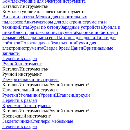
Комплектующие для электроинструмента
Каталог
/
Инструменты
/
Комплектующие для электроинструмента
Вилки и розетки
Мешки для строительных
пылесосов
Аккумуляторы для электроинструмента и
техники
Биты
Буры по бетону
Зарядные устройства
Зубила и
пики
Ключи для электроинструмента
Коронки по бетону и
керамике
Насадки-миксеры
Патроны для дрели
Пилки для
лобзиков
Полотна для сабельных пил
Ручки для
электроинструмента
Сверла
Фрезы
Цанги
Оригинальные
запчасти
Перейти в раздел
Ручной инструмент
Каталог
/
Инструменты
/
Ручной инструмент
Измерительный инструмент
Каталог
/
Инструменты
/
Ручной инструмент
/
Измерительный инструмент
Рулетки
Угольники
Уровни
Штангенциркули
Перейти в раздел
Крепежный инструмент
Каталог
/
Инструменты
/
Ручной инструмент
/
Крепежный инструмент
Заклепочники
Степлеры мебельные
Перейти в раздел