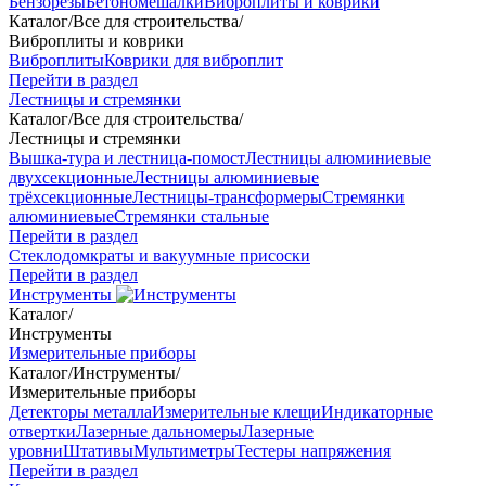
Бензорезы
Бетономешалки
Виброплиты и коврики
Каталог
/
Все для строительства
/
Виброплиты и коврики
Виброплиты
Коврики для виброплит
Перейти в раздел
Лестницы и стремянки
Каталог
/
Все для строительства
/
Лестницы и стремянки
Вышка-тура и лестница-помост
Лестницы алюминиевые
двухсекционные
Лестницы алюминиевые
трёхсекционные
Лестницы-трансформеры
Стремянки
алюминиевые
Стремянки стальные
Перейти в раздел
Стеклодомкраты и вакуумные присоски
Перейти в раздел
Инструменты
Каталог
/
Инструменты
Измерительные приборы
Каталог
/
Инструменты
/
Измерительные приборы
Детекторы металла
Измерительные клещи
Индикаторные
отвертки
Лазерные дальномеры
Лазерные
уровни
Штативы
Мультиметры
Тестеры напряжения
Перейти в раздел