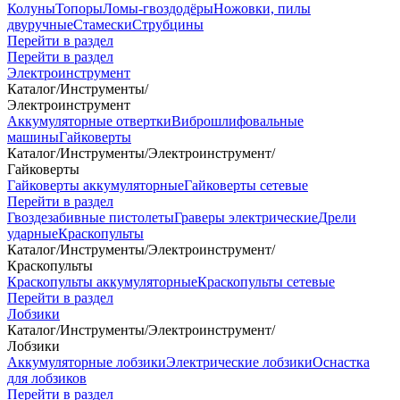
Колуны
Топоры
Ломы-гвоздодёры
Ножовки, пилы
двуручные
Стамески
Струбцины
Перейти в раздел
Перейти в раздел
Электроинструмент
Каталог
/
Инструменты
/
Электроинструмент
Аккумуляторные отвертки
Виброшлифовальные
машины
Гайковерты
Каталог
/
Инструменты
/
Электроинструмент
/
Гайковерты
Гайковерты аккумуляторные
Гайковерты сетевые
Перейти в раздел
Гвоздезабивные пистолеты
Граверы электрические
Дрели
ударные
Краскопульты
Каталог
/
Инструменты
/
Электроинструмент
/
Краскопульты
Краскопульты аккумуляторные
Краскопульты сетевые
Перейти в раздел
Лобзики
Каталог
/
Инструменты
/
Электроинструмент
/
Лобзики
Аккумуляторные лобзики
Электрические лобзики
Оснастка
для лобзиков
Перейти в раздел