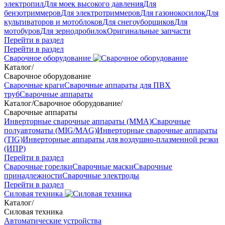
электропил
Для моек высокого давления
Для
бензотриммеров
Для электротриммеров
Для газонокосилок
Для
культиваторов и мотоблоков
Для снегоуборщиков
Для
мотобуров
Для зернодробилок
Оригинальные запчасти
Перейти в раздел
Перейти в раздел
Сварочное оборудование
Каталог
/
Сварочное оборудование
Сварочные краги
Сварочные аппараты для ПВХ
труб
Сварочные аппараты
Каталог
/
Сварочное оборудование
/
Сварочные аппараты
Инверторные сварочные аппараты (ММА)
Сварочные
полуавтоматы (MIG/MAG)
Инверторные сварочные аппараты
(TIG)
Инверторные аппараты для воздушно-плазменной резки
(ИПР)
Перейти в раздел
Сварочные горелки
Сварочные маски
Сварочные
принадлежности
Сварочные электроды
Перейти в раздел
Силовая техника
Каталог
/
Силовая техника
Автоматические устройства