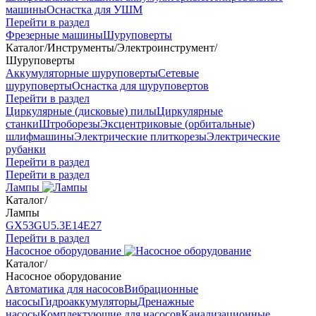
машины
Оснастка для УШМ
Перейти в раздел
Фрезерные машины
Шуруповерты
Каталог
/
Инструменты
/
Электроинструмент
/
Шуруповерты
Аккумуляторные шуруповерты
Сетевые
шуруповерты
Оснастка для шуруповертов
Перейти в раздел
Циркулярные (дисковые) пилы
Циркулярные
станки
Штроборезы
Эксцентриковые (орбитальные)
шлифмашины
Электрические плиткорезы
Электрические
рубанки
Перейти в раздел
Перейти в раздел
Лампы
Каталог
/
Лампы
GX53
GU5.3
Е14
Е27
Перейти в раздел
Насосное оборудование
Каталог
/
Насосное оборудование
Автоматика для насосов
Вибрационные
насосы
Гидроаккумуляторы
Дренажные
насосы
Комплектующие для насосов
Канализационные