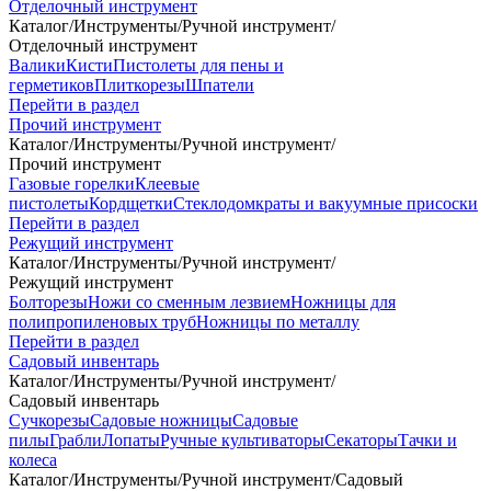
Отделочный инструмент
Каталог
/
Инструменты
/
Ручной инструмент
/
Отделочный инструмент
Валики
Кисти
Пистолеты для пены и
герметиков
Плиткорезы
Шпатели
Перейти в раздел
Прочий инструмент
Каталог
/
Инструменты
/
Ручной инструмент
/
Прочий инструмент
Газовые горелки
Клеевые
пистолеты
Кордщетки
Стеклодомкраты и вакуумные присоски
Перейти в раздел
Режущий инструмент
Каталог
/
Инструменты
/
Ручной инструмент
/
Режущий инструмент
Болторезы
Ножи со сменным лезвием
Ножницы для
полипропиленовых труб
Ножницы по металлу
Перейти в раздел
Садовый инвентарь
Каталог
/
Инструменты
/
Ручной инструмент
/
Садовый инвентарь
Сучкорезы
Садовые ножницы
Садовые
пилы
Грабли
Лопаты
Ручные культиваторы
Секаторы
Тачки и
колеса
Каталог
/
Инструменты
/
Ручной инструмент
/
Садовый