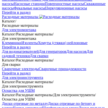
насосы
Насосные станции
Поверхностные насосы
Скважинные
насосы
Фекальные насосы
Циркуляционные насосы
Перейти в раздел
Расходные материалы
Каталог
/
Расходные материалы
Для электромонтажа
Каталог
/
Расходные материалы
/
Для электромонтажа
Клеммники
Изоленты
Хомуты (стяжки) нейлоновые
Перейти в раздел
Для водонагревателей
Для генераторов
Для насосов
Для
садовой техники
Для сварки
Каталог
/
Расходные материалы
/
Для сварки
Сварочные электроды
Сварочные принадлежности
Перейти в раздел
Для электроинструмента
Каталог
/
Расходные материалы
/
Для электроинструмента
Оснастка для УШМ
Каталог
/
Расходные материалы
/
Для электроинструмента
/
Оснастка для УШМ
Диски отрезные по металлу
Диски отрезные по бетону и
камню
Чашки зачистные
Шлифовальные круги
Диски пильные