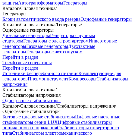
защиты
Автотрансформаторы
Генераторы
Каталог
/
Силовая техника
/
Генераторы
Блоки автоматического ввода резерва
Однофазные генераторы
Каталог
/
Силовая техника
/
Генераторы
/
Однофазные генераторы
Дизельные генераторы
Генераторы с ручным
стартером
Генераторы с электростартером
Инверторные
генераторы
Газовые генераторы
Двухтактные
генераторы
Генераторы с автозапуском
Перейти в раздел
Трехфазные генераторы
Перейти в раздел
Источники бесперебойного питания
Комплектующие для
генераторов
Пневмоинструмент
Компрессоры
Стабилизаторы
напряжения
Каталог
/
Силовая техника
/
Стабилизаторы напряжения
Однофазные стабилизаторы
Каталог
/
Силовая техника
/
Стабилизаторы напряжения
/
Однофазные стабилизаторы
Бытовые цифровые стабилизаторы
Цифровые настенные
стабилизаторы серии LUX
Цифровые стабилизаторы
пониженного напряжения
Стабилизаторы инверторного
типа
Стабилизаторы электромеханического