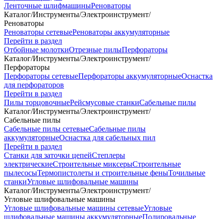
Ленточные шлифмашины
Реноваторы
Каталог
/
Инструменты
/
Электроинструмент
/
Реноваторы
Реноваторы сетевые
Реноваторы аккумуляторные
Перейти в раздел
Отбойные молотки
Отрезные пилы
Перфораторы
Каталог
/
Инструменты
/
Электроинструмент
/
Перфораторы
Перфораторы сетевые
Перфораторы аккумуляторные
Оснастка
для перфораторов
Перейти в раздел
Пилы торцовочные
Рейсмусовые станки
Сабельные пилы
Каталог
/
Инструменты
/
Электроинструмент
/
Сабельные пилы
Сабельные пилы сетевые
Сабельные пилы
аккумуляторные
Оснастка для сабельных пил
Перейти в раздел
Станки для заточки цепей
Степлеры
электрические
Строительные миксеры
Строительные
пылесосы
Термопистолеты и строительные фены
Точильные
станки
Угловые шлифовальные машины
Каталог
/
Инструменты
/
Электроинструмент
/
Угловые шлифовальные машины
Угловые шлифовальные машины сетевые
Угловые
шлифовальные машины аккумуляторные
Полировальные