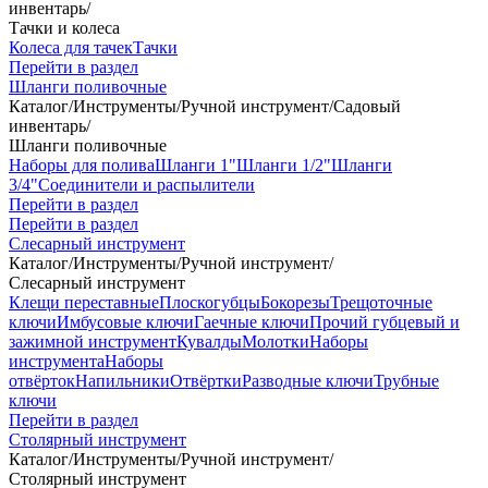
инвентарь
/
Тачки и колеса
Колеса для тачек
Тачки
Перейти в раздел
Шланги поливочные
Каталог
/
Инструменты
/
Ручной инструмент
/
Садовый
инвентарь
/
Шланги поливочные
Наборы для полива
Шланги 1"
Шланги 1/2"
Шланги
3/4"
Соединители и распылители
Перейти в раздел
Перейти в раздел
Слесарный инструмент
Каталог
/
Инструменты
/
Ручной инструмент
/
Слесарный инструмент
Клещи переставные
Плоскогубцы
Бокорезы
Трещоточные
ключи
Имбусовые ключи
Гаечные ключи
Прочий губцевый и
зажимной инструмент
Кувалды
Молотки
Наборы
инструмента
Наборы
отвёрток
Напильники
Отвёртки
Разводные ключи
Трубные
ключи
Перейти в раздел
Столярный инструмент
Каталог
/
Инструменты
/
Ручной инструмент
/
Столярный инструмент