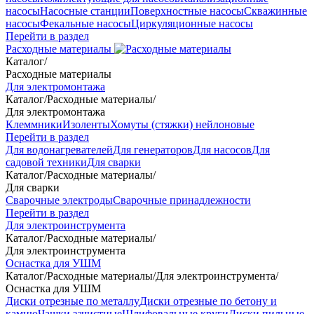
насосы
Насосные станции
Поверхностные насосы
Скважинные
насосы
Фекальные насосы
Циркуляционные насосы
Перейти в раздел
Расходные материалы
Каталог
/
Расходные материалы
Для электромонтажа
Каталог
/
Расходные материалы
/
Для электромонтажа
Клеммники
Изоленты
Хомуты (стяжки) нейлоновые
Перейти в раздел
Для водонагревателей
Для генераторов
Для насосов
Для
садовой техники
Для сварки
Каталог
/
Расходные материалы
/
Для сварки
Сварочные электроды
Сварочные принадлежности
Перейти в раздел
Для электроинструмента
Каталог
/
Расходные материалы
/
Для электроинструмента
Оснастка для УШМ
Каталог
/
Расходные материалы
/
Для электроинструмента
/
Оснастка для УШМ
Диски отрезные по металлу
Диски отрезные по бетону и
камню
Чашки зачистные
Шлифовальные круги
Диски пильные