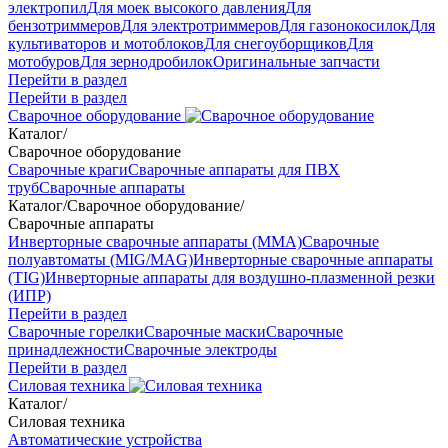
электропил
Для моек высокого давления
Для
бензотриммеров
Для электротриммеров
Для газонокосилок
Для
культиваторов и мотоблоков
Для снегоуборщиков
Для
мотобуров
Для зернодробилок
Оригинальные запчасти
Перейти в раздел
Перейти в раздел
Сварочное оборудование
Каталог
/
Сварочное оборудование
Сварочные краги
Сварочные аппараты для ПВХ
труб
Сварочные аппараты
Каталог
/
Сварочное оборудование
/
Сварочные аппараты
Инверторные сварочные аппараты (ММА)
Сварочные
полуавтоматы (MIG/MAG)
Инверторные сварочные аппараты
(TIG)
Инверторные аппараты для воздушно-плазменной резки
(ИПР)
Перейти в раздел
Сварочные горелки
Сварочные маски
Сварочные
принадлежности
Сварочные электроды
Перейти в раздел
Силовая техника
Каталог
/
Силовая техника
Автоматические устройства