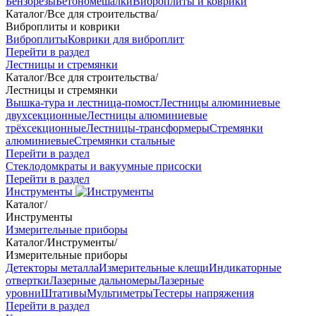
Бензорезы
Бетономешалки
Виброплиты и коврики
Каталог
/
Все для строительства
/
Виброплиты и коврики
Виброплиты
Коврики для виброплит
Перейти в раздел
Лестницы и стремянки
Каталог
/
Все для строительства
/
Лестницы и стремянки
Вышка-тура и лестница-помост
Лестницы алюминиевые
двухсекционные
Лестницы алюминиевые
трёхсекционные
Лестницы-трансформеры
Стремянки
алюминиевые
Стремянки стальные
Перейти в раздел
Стеклодомкраты и вакуумные присоски
Перейти в раздел
Инструменты
Каталог
/
Инструменты
Измерительные приборы
Каталог
/
Инструменты
/
Измерительные приборы
Детекторы металла
Измерительные клещи
Индикаторные
отвертки
Лазерные дальномеры
Лазерные
уровни
Штативы
Мультиметры
Тестеры напряжения
Перейти в раздел