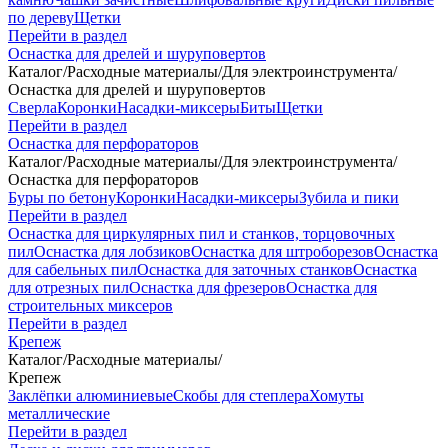
по дереву
Щетки
Перейти в раздел
Оснастка для дрелей и шуруповертов
Каталог
/
Расходные материалы
/
Для электроинструмента
/
Оснастка для дрелей и шуруповертов
Сверла
Коронки
Насадки-миксеры
Биты
Щетки
Перейти в раздел
Оснастка для перфораторов
Каталог
/
Расходные материалы
/
Для электроинструмента
/
Оснастка для перфораторов
Буры по бетону
Коронки
Насадки-миксеры
Зубила и пики
Перейти в раздел
Оснастка для циркулярных пил и станков, торцовочных
пил
Оснастка для лобзиков
Оснастка для штроборезов
Оснастка
для сабельных пил
Оснастка для заточных станков
Оснастка
для отрезных пил
Оснастка для фрезеров
Оснастка для
строительных миксеров
Перейти в раздел
Крепеж
Каталог
/
Расходные материалы
/
Крепеж
Заклёпки алюминиевые
Скобы для степлера
Хомуты
металлические
Перейти в раздел