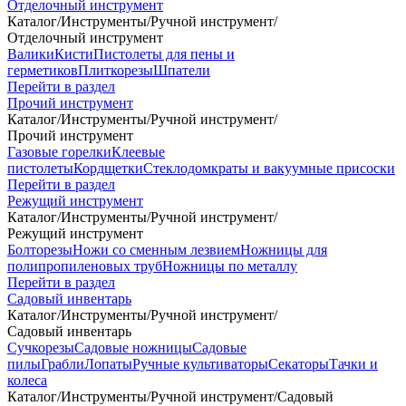
Отделочный инструмент
Каталог
/
Инструменты
/
Ручной инструмент
/
Отделочный инструмент
Валики
Кисти
Пистолеты для пены и
герметиков
Плиткорезы
Шпатели
Перейти в раздел
Прочий инструмент
Каталог
/
Инструменты
/
Ручной инструмент
/
Прочий инструмент
Газовые горелки
Клеевые
пистолеты
Кордщетки
Стеклодомкраты и вакуумные присоски
Перейти в раздел
Режущий инструмент
Каталог
/
Инструменты
/
Ручной инструмент
/
Режущий инструмент
Болторезы
Ножи со сменным лезвием
Ножницы для
полипропиленовых труб
Ножницы по металлу
Перейти в раздел
Садовый инвентарь
Каталог
/
Инструменты
/
Ручной инструмент
/
Садовый инвентарь
Сучкорезы
Садовые ножницы
Садовые
пилы
Грабли
Лопаты
Ручные культиваторы
Секаторы
Тачки и
колеса
Каталог
/
Инструменты
/
Ручной инструмент
/
Садовый