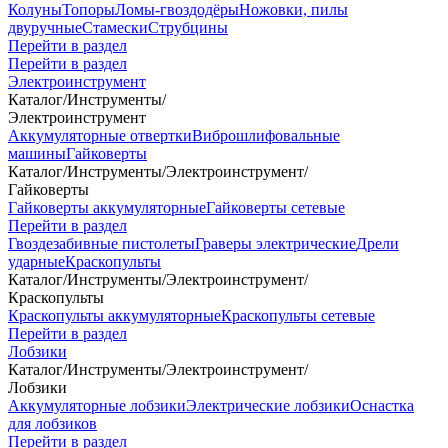
Колуны
Топоры
Ломы-гвоздодёры
Ножовки, пилы
двуручные
Стамески
Струбцины
Перейти в раздел
Перейти в раздел
Электроинструмент
Каталог
/
Инструменты
/
Электроинструмент
Аккумуляторные отвертки
Виброшлифовальные
машины
Гайковерты
Каталог
/
Инструменты
/
Электроинструмент
/
Гайковерты
Гайковерты аккумуляторные
Гайковерты сетевые
Перейти в раздел
Гвоздезабивные пистолеты
Граверы электрические
Дрели
ударные
Краскопульты
Каталог
/
Инструменты
/
Электроинструмент
/
Краскопульты
Краскопульты аккумуляторные
Краскопульты сетевые
Перейти в раздел
Лобзики
Каталог
/
Инструменты
/
Электроинструмент
/
Лобзики
Аккумуляторные лобзики
Электрические лобзики
Оснастка
для лобзиков
Перейти в раздел