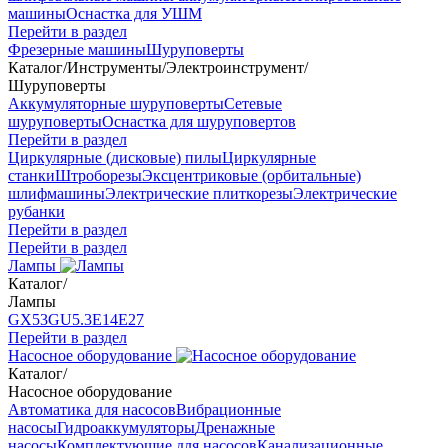
машины
Оснастка для УШМ
Перейти в раздел
Фрезерные машины
Шуруповерты
Каталог
/
Инструменты
/
Электроинструмент
/
Шуруповерты
Аккумуляторные шуруповерты
Сетевые
шуруповерты
Оснастка для шуруповертов
Перейти в раздел
Циркулярные (дисковые) пилы
Циркулярные
станки
Штроборезы
Эксцентриковые (орбитальные)
шлифмашины
Электрические плиткорезы
Электрические
рубанки
Перейти в раздел
Перейти в раздел
Лампы
Каталог
/
Лампы
GX53
GU5.3
Е14
Е27
Перейти в раздел
Насосное оборудование
Каталог
/
Насосное оборудование
Автоматика для насосов
Вибрационные
насосы
Гидроаккумуляторы
Дренажные
насосы
Комплектующие для насосов
Канализационные