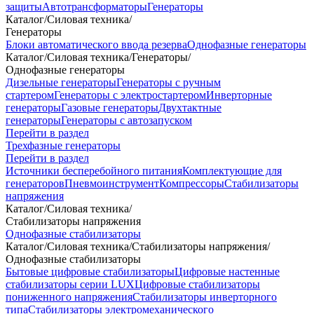
защиты
Автотрансформаторы
Генераторы
Каталог
/
Силовая техника
/
Генераторы
Блоки автоматического ввода резерва
Однофазные генераторы
Каталог
/
Силовая техника
/
Генераторы
/
Однофазные генераторы
Дизельные генераторы
Генераторы с ручным
стартером
Генераторы с электростартером
Инверторные
генераторы
Газовые генераторы
Двухтактные
генераторы
Генераторы с автозапуском
Перейти в раздел
Трехфазные генераторы
Перейти в раздел
Источники бесперебойного питания
Комплектующие для
генераторов
Пневмоинструмент
Компрессоры
Стабилизаторы
напряжения
Каталог
/
Силовая техника
/
Стабилизаторы напряжения
Однофазные стабилизаторы
Каталог
/
Силовая техника
/
Стабилизаторы напряжения
/
Однофазные стабилизаторы
Бытовые цифровые стабилизаторы
Цифровые настенные
стабилизаторы серии LUX
Цифровые стабилизаторы
пониженного напряжения
Стабилизаторы инверторного
типа
Стабилизаторы электромеханического