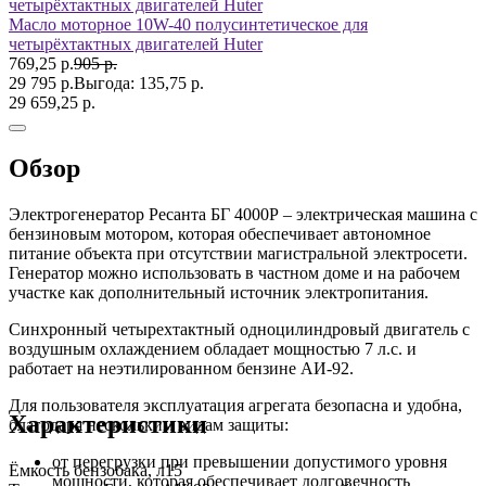
Масло моторное 10W-40 полусинтетическое для
четырёхтактных двигателей Huter
769,25 р.
905 р.
29 795 р.
Выгода:
135,75 р.
29 659,25 р.
Обзор
Электрогенератор Ресанта БГ 4000Р – электрическая машина с
бензиновым мотором, которая обеспечивает автономное
питание объекта при отсутствии магистральной электросети.
Генератор можно использовать в частном доме и на рабочем
участке как дополнительный источник электропитания.
Синхронный четырехтактный одноцилиндровый двигатель с
воздушным охлаждением обладает мощностью 7 л.с. и
работает на неэтилированном бензине АИ-92.
Для пользователя эксплуатация агрегата безопасна и удобна,
Характеристики
благодаря нескольким видам защиты:
от перегрузки при превышении допустимого уровня
Ёмкость бензобака, л
15
мощности, которая обеспечивает долговечность