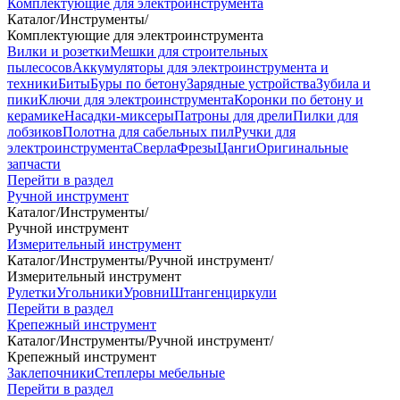
Комплектующие для электроинструмента
Каталог
/
Инструменты
/
Комплектующие для электроинструмента
Вилки и розетки
Мешки для строительных
пылесосов
Аккумуляторы для электроинструмента и
техники
Биты
Буры по бетону
Зарядные устройства
Зубила и
пики
Ключи для электроинструмента
Коронки по бетону и
керамике
Насадки-миксеры
Патроны для дрели
Пилки для
лобзиков
Полотна для сабельных пил
Ручки для
электроинструмента
Сверла
Фрезы
Цанги
Оригинальные
запчасти
Перейти в раздел
Ручной инструмент
Каталог
/
Инструменты
/
Ручной инструмент
Измерительный инструмент
Каталог
/
Инструменты
/
Ручной инструмент
/
Измерительный инструмент
Рулетки
Угольники
Уровни
Штангенциркули
Перейти в раздел
Крепежный инструмент
Каталог
/
Инструменты
/
Ручной инструмент
/
Крепежный инструмент
Заклепочники
Степлеры мебельные
Перейти в раздел