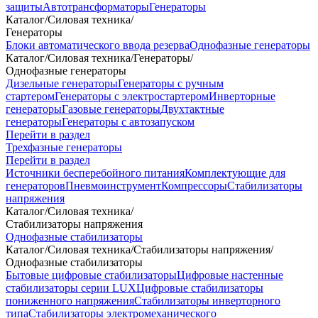
защиты
Автотрансформаторы
Генераторы
Каталог
/
Силовая техника
/
Генераторы
Блоки автоматического ввода резерва
Однофазные генераторы
Каталог
/
Силовая техника
/
Генераторы
/
Однофазные генераторы
Дизельные генераторы
Генераторы с ручным
стартером
Генераторы с электростартером
Инверторные
генераторы
Газовые генераторы
Двухтактные
генераторы
Генераторы с автозапуском
Перейти в раздел
Трехфазные генераторы
Перейти в раздел
Источники бесперебойного питания
Комплектующие для
генераторов
Пневмоинструмент
Компрессоры
Стабилизаторы
напряжения
Каталог
/
Силовая техника
/
Стабилизаторы напряжения
Однофазные стабилизаторы
Каталог
/
Силовая техника
/
Стабилизаторы напряжения
/
Однофазные стабилизаторы
Бытовые цифровые стабилизаторы
Цифровые настенные
стабилизаторы серии LUX
Цифровые стабилизаторы
пониженного напряжения
Стабилизаторы инверторного
типа
Стабилизаторы электромеханического