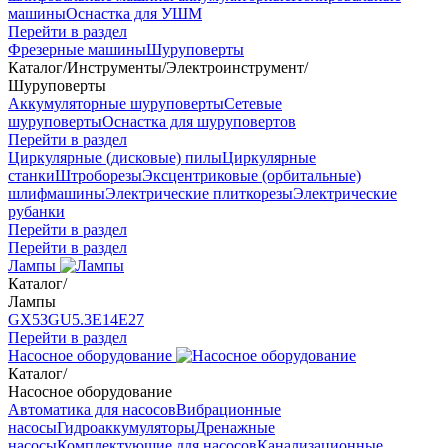
машины
Оснастка для УШМ
Перейти в раздел
Фрезерные машины
Шуруповерты
Каталог
/
Инструменты
/
Электроинструмент
/
Шуруповерты
Аккумуляторные шуруповерты
Сетевые
шуруповерты
Оснастка для шуруповертов
Перейти в раздел
Циркулярные (дисковые) пилы
Циркулярные
станки
Штроборезы
Эксцентриковые (орбитальные)
шлифмашины
Электрические плиткорезы
Электрические
рубанки
Перейти в раздел
Перейти в раздел
Лампы
Каталог
/
Лампы
GX53
GU5.3
Е14
Е27
Перейти в раздел
Насосное оборудование
Каталог
/
Насосное оборудование
Автоматика для насосов
Вибрационные
насосы
Гидроаккумуляторы
Дренажные
насосы
Комплектующие для насосов
Канализационные