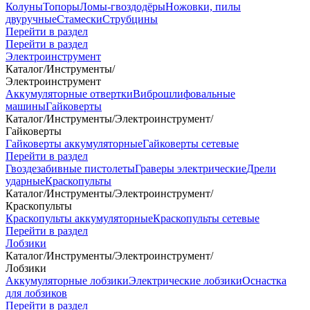
Колуны
Топоры
Ломы-гвоздодёры
Ножовки, пилы
двуручные
Стамески
Струбцины
Перейти в раздел
Перейти в раздел
Электроинструмент
Каталог
/
Инструменты
/
Электроинструмент
Аккумуляторные отвертки
Виброшлифовальные
машины
Гайковерты
Каталог
/
Инструменты
/
Электроинструмент
/
Гайковерты
Гайковерты аккумуляторные
Гайковерты сетевые
Перейти в раздел
Гвоздезабивные пистолеты
Граверы электрические
Дрели
ударные
Краскопульты
Каталог
/
Инструменты
/
Электроинструмент
/
Краскопульты
Краскопульты аккумуляторные
Краскопульты сетевые
Перейти в раздел
Лобзики
Каталог
/
Инструменты
/
Электроинструмент
/
Лобзики
Аккумуляторные лобзики
Электрические лобзики
Оснастка
для лобзиков
Перейти в раздел