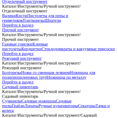
Отделочный инструмент
Каталог
/
Инструменты
/
Ручной инструмент
/
Отделочный инструмент
Валики
Кисти
Пистолеты для пены и
герметиков
Плиткорезы
Шпатели
Перейти в раздел
Прочий инструмент
Каталог
/
Инструменты
/
Ручной инструмент
/
Прочий инструмент
Газовые горелки
Клеевые
пистолеты
Кордщетки
Стеклодомкраты и вакуумные присоски
Перейти в раздел
Режущий инструмент
Каталог
/
Инструменты
/
Ручной инструмент
/
Режущий инструмент
Болторезы
Ножи со сменным лезвием
Ножницы для
полипропиленовых труб
Ножницы по металлу
Перейти в раздел
Садовый инвентарь
Каталог
/
Инструменты
/
Ручной инструмент
/
Садовый инвентарь
Сучкорезы
Садовые ножницы
Садовые
пилы
Грабли
Лопаты
Ручные культиваторы
Секаторы
Тачки и
колеса
Каталог
/
Инструменты
/
Ручной инструмент
/
Садовый