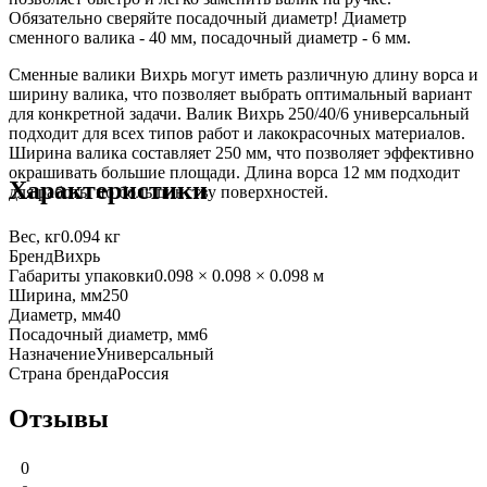
Обязательно сверяйте посадочный диаметр! Диаметр
сменного валика - 40 мм, посадочный диаметр - 6 мм.
Сменные валики Вихрь могут иметь различную длину ворса и
ширину валика, что позволяет выбрать оптимальный вариант
для конкретной задачи. Валик Вихрь 250/40/6 универсальный
подходит для всех типов работ и лакокрасочных материалов.
Ширина валика составляет 250 мм, что позволяет эффективно
окрашивать большие площади. Длина ворса 12 мм подходит
Характеристики
для работы по большинству поверхностей.
Вес, кг
0.094 кг
Бренд
Вихрь
Габариты упаковки
0.098 × 0.098 × 0.098 м
Ширина, мм
250
Диаметр, мм
40
Посадочный диаметр, мм
6
Назначение
Универсальный
Страна бренда
Россия
Отзывы
0