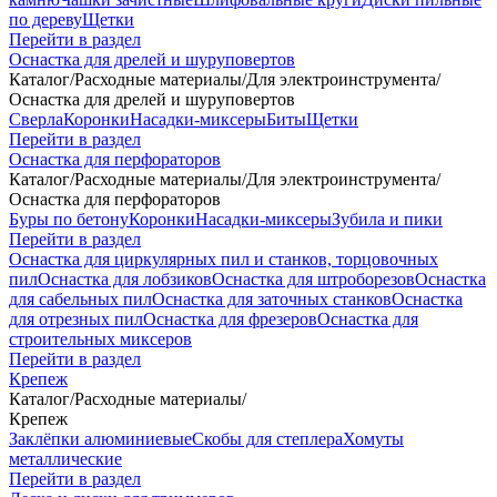
по дереву
Щетки
Перейти в раздел
Оснастка для дрелей и шуруповертов
Каталог
/
Расходные материалы
/
Для электроинструмента
/
Оснастка для дрелей и шуруповертов
Сверла
Коронки
Насадки-миксеры
Биты
Щетки
Перейти в раздел
Оснастка для перфораторов
Каталог
/
Расходные материалы
/
Для электроинструмента
/
Оснастка для перфораторов
Буры по бетону
Коронки
Насадки-миксеры
Зубила и пики
Перейти в раздел
Оснастка для циркулярных пил и станков, торцовочных
пил
Оснастка для лобзиков
Оснастка для штроборезов
Оснастка
для сабельных пил
Оснастка для заточных станков
Оснастка
для отрезных пил
Оснастка для фрезеров
Оснастка для
строительных миксеров
Перейти в раздел
Крепеж
Каталог
/
Расходные материалы
/
Крепеж
Заклёпки алюминиевые
Скобы для степлера
Хомуты
металлические
Перейти в раздел