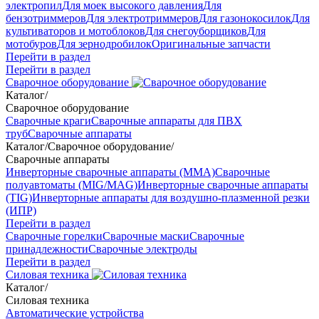
электропил
Для моек высокого давления
Для
бензотриммеров
Для электротриммеров
Для газонокосилок
Для
культиваторов и мотоблоков
Для снегоуборщиков
Для
мотобуров
Для зернодробилок
Оригинальные запчасти
Перейти в раздел
Перейти в раздел
Сварочное оборудование
Каталог
/
Сварочное оборудование
Сварочные краги
Сварочные аппараты для ПВХ
труб
Сварочные аппараты
Каталог
/
Сварочное оборудование
/
Сварочные аппараты
Инверторные сварочные аппараты (ММА)
Сварочные
полуавтоматы (MIG/MAG)
Инверторные сварочные аппараты
(TIG)
Инверторные аппараты для воздушно-плазменной резки
(ИПР)
Перейти в раздел
Сварочные горелки
Сварочные маски
Сварочные
принадлежности
Сварочные электроды
Перейти в раздел
Силовая техника
Каталог
/
Силовая техника
Автоматические устройства