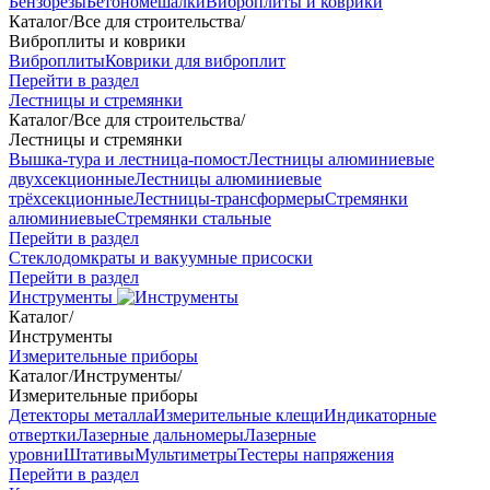
Бензорезы
Бетономешалки
Виброплиты и коврики
Каталог
/
Все для строительства
/
Виброплиты и коврики
Виброплиты
Коврики для виброплит
Перейти в раздел
Лестницы и стремянки
Каталог
/
Все для строительства
/
Лестницы и стремянки
Вышка-тура и лестница-помост
Лестницы алюминиевые
двухсекционные
Лестницы алюминиевые
трёхсекционные
Лестницы-трансформеры
Стремянки
алюминиевые
Стремянки стальные
Перейти в раздел
Стеклодомкраты и вакуумные присоски
Перейти в раздел
Инструменты
Каталог
/
Инструменты
Измерительные приборы
Каталог
/
Инструменты
/
Измерительные приборы
Детекторы металла
Измерительные клещи
Индикаторные
отвертки
Лазерные дальномеры
Лазерные
уровни
Штативы
Мультиметры
Тестеры напряжения
Перейти в раздел