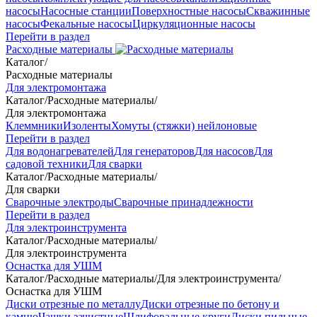
насосы
Насосные станции
Поверхностные насосы
Скважинные
насосы
Фекальные насосы
Циркуляционные насосы
Перейти в раздел
Расходные материалы
Каталог
/
Расходные материалы
Для электромонтажа
Каталог
/
Расходные материалы
/
Для электромонтажа
Клеммники
Изоленты
Хомуты (стяжки) нейлоновые
Перейти в раздел
Для водонагревателей
Для генераторов
Для насосов
Для
садовой техники
Для сварки
Каталог
/
Расходные материалы
/
Для сварки
Сварочные электроды
Сварочные принадлежности
Перейти в раздел
Для электроинструмента
Каталог
/
Расходные материалы
/
Для электроинструмента
Оснастка для УШМ
Каталог
/
Расходные материалы
/
Для электроинструмента
/
Оснастка для УШМ
Диски отрезные по металлу
Диски отрезные по бетону и
камню
Чашки зачистные
Шлифовальные круги
Диски пильные