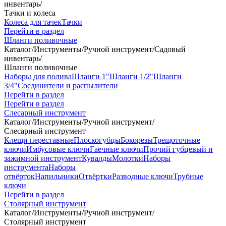
инвентарь
/
Тачки и колеса
Колеса для тачек
Тачки
Перейти в раздел
Шланги поливочные
Каталог
/
Инструменты
/
Ручной инструмент
/
Садовый
инвентарь
/
Шланги поливочные
Наборы для полива
Шланги 1"
Шланги 1/2"
Шланги
3/4"
Соединители и распылители
Перейти в раздел
Перейти в раздел
Слесарный инструмент
Каталог
/
Инструменты
/
Ручной инструмент
/
Слесарный инструмент
Клещи переставные
Плоскогубцы
Бокорезы
Трещоточные
ключи
Имбусовые ключи
Гаечные ключи
Прочий губцевый и
зажимной инструмент
Кувалды
Молотки
Наборы
инструмента
Наборы
отвёрток
Напильники
Отвёртки
Разводные ключи
Трубные
ключи
Перейти в раздел
Столярный инструмент
Каталог
/
Инструменты
/
Ручной инструмент
/
Столярный инструмент