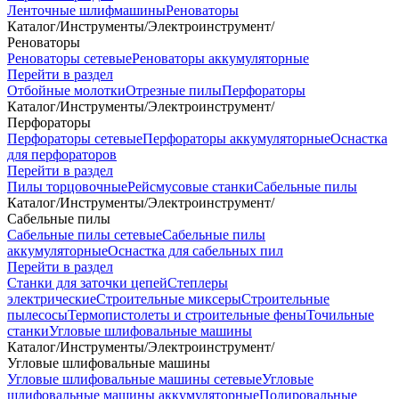
Ленточные шлифмашины
Реноваторы
Каталог
/
Инструменты
/
Электроинструмент
/
Реноваторы
Реноваторы сетевые
Реноваторы аккумуляторные
Перейти в раздел
Отбойные молотки
Отрезные пилы
Перфораторы
Каталог
/
Инструменты
/
Электроинструмент
/
Перфораторы
Перфораторы сетевые
Перфораторы аккумуляторные
Оснастка
для перфораторов
Перейти в раздел
Пилы торцовочные
Рейсмусовые станки
Сабельные пилы
Каталог
/
Инструменты
/
Электроинструмент
/
Сабельные пилы
Сабельные пилы сетевые
Сабельные пилы
аккумуляторные
Оснастка для сабельных пил
Перейти в раздел
Станки для заточки цепей
Степлеры
электрические
Строительные миксеры
Строительные
пылесосы
Термопистолеты и строительные фены
Точильные
станки
Угловые шлифовальные машины
Каталог
/
Инструменты
/
Электроинструмент
/
Угловые шлифовальные машины
Угловые шлифовальные машины сетевые
Угловые
шлифовальные машины аккумуляторные
Полировальные