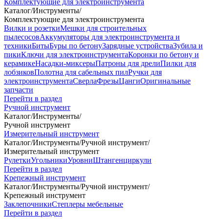
Комплектующие для электроинструмента
Каталог
/
Инструменты
/
Комплектующие для электроинструмента
Вилки и розетки
Мешки для строительных
пылесосов
Аккумуляторы для электроинструмента и
техники
Биты
Буры по бетону
Зарядные устройства
Зубила и
пики
Ключи для электроинструмента
Коронки по бетону и
керамике
Насадки-миксеры
Патроны для дрели
Пилки для
лобзиков
Полотна для сабельных пил
Ручки для
электроинструмента
Сверла
Фрезы
Цанги
Оригинальные
запчасти
Перейти в раздел
Ручной инструмент
Каталог
/
Инструменты
/
Ручной инструмент
Измерительный инструмент
Каталог
/
Инструменты
/
Ручной инструмент
/
Измерительный инструмент
Рулетки
Угольники
Уровни
Штангенциркули
Перейти в раздел
Крепежный инструмент
Каталог
/
Инструменты
/
Ручной инструмент
/
Крепежный инструмент
Заклепочники
Степлеры мебельные
Перейти в раздел