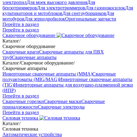
электропил
Для моек высокого давления
Для
бензотриммеров
Для электротриммеров
Для газонокосилок
Для
культиваторов и мотоблоков
Для снегоуборщиков
Для
мотобуров
Для зернодробилок
Оригинальные запчасти
Перейти в раздел
Перейти в раздел
Сварочное оборудование
Каталог
/
Сварочное оборудование
Сварочные краги
Сварочные аппараты для ПВХ
труб
Сварочные аппараты
Каталог
/
Сварочное оборудование
/
Сварочные аппараты
Инверторные сварочные аппараты (ММА)
Сварочные
полуавтоматы (MIG/MAG)
Инверторные сварочные аппараты
(TIG)
Инверторные аппараты для воздушно-плазменной резки
(ИПР)
Перейти в раздел
Сварочные горелки
Сварочные маски
Сварочные
принадлежности
Сварочные электроды
Перейти в раздел
Силовая техника
Каталог
/
Силовая техника
Автоматические устройства