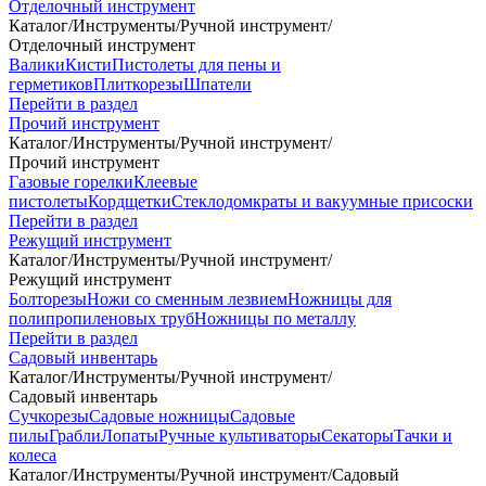
Отделочный инструмент
Каталог
/
Инструменты
/
Ручной инструмент
/
Отделочный инструмент
Валики
Кисти
Пистолеты для пены и
герметиков
Плиткорезы
Шпатели
Перейти в раздел
Прочий инструмент
Каталог
/
Инструменты
/
Ручной инструмент
/
Прочий инструмент
Газовые горелки
Клеевые
пистолеты
Кордщетки
Стеклодомкраты и вакуумные присоски
Перейти в раздел
Режущий инструмент
Каталог
/
Инструменты
/
Ручной инструмент
/
Режущий инструмент
Болторезы
Ножи со сменным лезвием
Ножницы для
полипропиленовых труб
Ножницы по металлу
Перейти в раздел
Садовый инвентарь
Каталог
/
Инструменты
/
Ручной инструмент
/
Садовый инвентарь
Сучкорезы
Садовые ножницы
Садовые
пилы
Грабли
Лопаты
Ручные культиваторы
Секаторы
Тачки и
колеса
Каталог
/
Инструменты
/
Ручной инструмент
/
Садовый