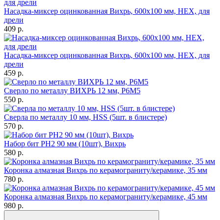
Насадка-миксер оцинкованная Вихрь, 600х100 мм, НЕХ, для
дрели
409
p.
Насадка-миксер оцинкованная Вихрь, 600х100 мм, НЕХ, для
дрели
459
p.
Сверло по металлу ВИХРЬ 12 мм, P6M5
550
p.
Сверла по металлу 10 мм, HSS (5шт. в блистере)
570
p.
Набор бит PH2 90 мм (10шт), Вихрь
580
p.
Коронка алмазная Вихрь по керамограниту/керамике, 35 мм
780
p.
Коронка алмазная Вихрь по керамограниту/керамике, 45 мм
980
p.