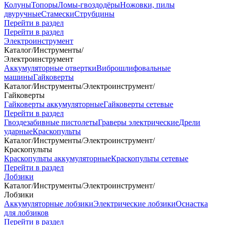
Колуны
Топоры
Ломы-гвоздодёры
Ножовки, пилы
двуручные
Стамески
Струбцины
Перейти в раздел
Перейти в раздел
Электроинструмент
Каталог
/
Инструменты
/
Электроинструмент
Аккумуляторные отвертки
Виброшлифовальные
машины
Гайковерты
Каталог
/
Инструменты
/
Электроинструмент
/
Гайковерты
Гайковерты аккумуляторные
Гайковерты сетевые
Перейти в раздел
Гвоздезабивные пистолеты
Граверы электрические
Дрели
ударные
Краскопульты
Каталог
/
Инструменты
/
Электроинструмент
/
Краскопульты
Краскопульты аккумуляторные
Краскопульты сетевые
Перейти в раздел
Лобзики
Каталог
/
Инструменты
/
Электроинструмент
/
Лобзики
Аккумуляторные лобзики
Электрические лобзики
Оснастка
для лобзиков
Перейти в раздел