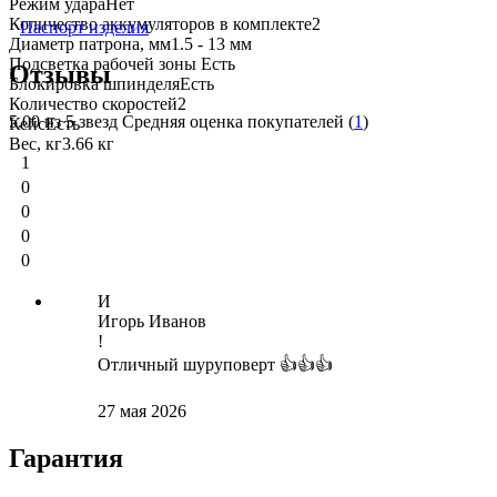
Режим удара
Нет
Количество аккумуляторов в комплекте
2
Паспорт изделия
Диаметр патрона, мм
1.5 - 13 мм
Подсветка рабочей зоны
Есть
Отзывы
Блокировка шпинделя
Есть
Количество скоростей
2
5.00
из 5 звезд Средняя оценка покупателей (
1
)
Кейс
Есть
Вес, кг
3.66 кг
1
0
0
0
0
И
Игорь Иванов
!
Отличный шуруповерт 👍👍👍
27 мая 2026
Гарантия