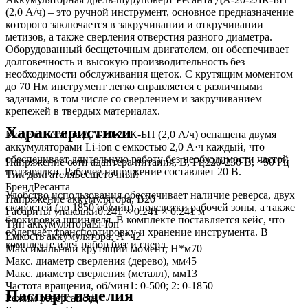
(2,0 А/ч) – это ручной инструмент, основное предназначение
которого заключается в закручивании и откручивании
метизов, а также сверления отверстия разного диаметра.
Оборудованный бесщеточным двигателем, он обеспечивает
долговечность и высокую производительность без
необходимости обслуживания щеток. С крутящим моментом
до 70 Нм инструмент легко справляется с различными
задачами, в том числе со сверлением и закручиванием
крепежей в твердых материалах.
Характеристики
Модель Ресанта ДА-20-2ЛК-БП (2,0 А/ч) оснащена двумя
аккумуляторами Li-ion с емкостью 2,0 А·ч каждый, что
обеспечивает длительную работу без необходимости частой
Напряжение сети адаптера питания, В, Гц
220-230 В, ~50 Гц
подзарядки. Рабочее напряжение составляет 20 В.
Тип двигателя
Бесщеточный
Бренд
Ресанта
Удобство использования обеспечивает наличие реверса, двух
Напряжение аккумулятора, В
20
скоростей (до 1850 об/мин), подсветки рабочей зоны, а также
Габариты упаковки
0.241 × 0.241 × 0.241 м
блокировка шпинделя. В комплекте поставляется кейс, что
Тип аккумулятора
Li-Ion
облегчает транспортировку и хранение инструмента. В
Емкость аккумулятора, А*ч
2
комплекте идет набор бит и сверл.
Максимальный крутящий момент, Н*м
70
Макс. диаметр сверления (дерево), мм
45
Макс. диаметр сверления (металл), мм
13
Частота вращения, об/мин
1: 0-500; 2: 0-1850
Паспорт изделия
Режим реверса
Есть