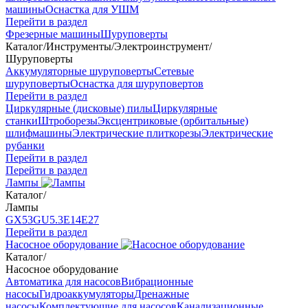
машины
Оснастка для УШМ
Перейти в раздел
Фрезерные машины
Шуруповерты
Каталог
/
Инструменты
/
Электроинструмент
/
Шуруповерты
Аккумуляторные шуруповерты
Сетевые
шуруповерты
Оснастка для шуруповертов
Перейти в раздел
Циркулярные (дисковые) пилы
Циркулярные
станки
Штроборезы
Эксцентриковые (орбитальные)
шлифмашины
Электрические плиткорезы
Электрические
рубанки
Перейти в раздел
Перейти в раздел
Лампы
Каталог
/
Лампы
GX53
GU5.3
Е14
Е27
Перейти в раздел
Насосное оборудование
Каталог
/
Насосное оборудование
Автоматика для насосов
Вибрационные
насосы
Гидроаккумуляторы
Дренажные
насосы
Комплектующие для насосов
Канализационные