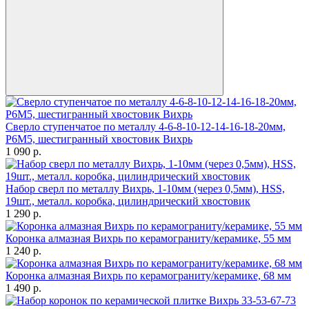
Сверло ступенчатое по металлу 4-6-8-10-12-14-16-18-20мм,
P6M5, шестигранный хвостовик Вихрь
1 090
p.
Набор сверл по металлу Вихрь, 1-10мм (через 0,5мм), HSS,
19шт., металл. коробка, цилиндрический хвостовик
1 290
p.
Коронка алмазная Вихрь по керамограниту/керамике, 55 мм
1 240
p.
Коронка алмазная Вихрь по керамограниту/керамике, 68 мм
1 490
p.