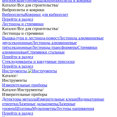
Бензорезы
Бетономешалки
Виброплиты и коврики
Каталог
/
Все для строительства
/
Виброплиты и коврики
Виброплиты
Коврики для виброплит
Перейти в раздел
Лестницы и стремянки
Каталог
/
Все для строительства
/
Лестницы и стремянки
Вышка-тура и лестница-помост
Лестницы алюминиевые
двухсекционные
Лестницы алюминиевые
трёхсекционные
Лестницы-трансформеры
Стремянки
алюминиевые
Стремянки стальные
Перейти в раздел
Стеклодомкраты и вакуумные присоски
Перейти в раздел
Инструменты
Каталог
/
Инструменты
Измерительные приборы
Каталог
/
Инструменты
/
Измерительные приборы
Детекторы металла
Измерительные клещи
Индикаторные
отвертки
Лазерные дальномеры
Лазерные
уровни
Штативы
Мультиметры
Тестеры напряжения
Перейти в раздел