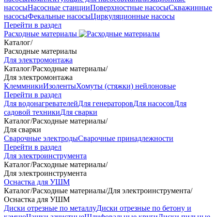
насосы
Насосные станции
Поверхностные насосы
Скважинные
насосы
Фекальные насосы
Циркуляционные насосы
Перейти в раздел
Расходные материалы
Каталог
/
Расходные материалы
Для электромонтажа
Каталог
/
Расходные материалы
/
Для электромонтажа
Клеммники
Изоленты
Хомуты (стяжки) нейлоновые
Перейти в раздел
Для водонагревателей
Для генераторов
Для насосов
Для
садовой техники
Для сварки
Каталог
/
Расходные материалы
/
Для сварки
Сварочные электроды
Сварочные принадлежности
Перейти в раздел
Для электроинструмента
Каталог
/
Расходные материалы
/
Для электроинструмента
Оснастка для УШМ
Каталог
/
Расходные материалы
/
Для электроинструмента
/
Оснастка для УШМ
Диски отрезные по металлу
Диски отрезные по бетону и
камню
Чашки зачистные
Шлифовальные круги
Диски пильные