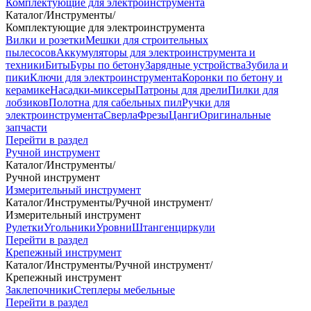
Комплектующие для электроинструмента
Каталог
/
Инструменты
/
Комплектующие для электроинструмента
Вилки и розетки
Мешки для строительных
пылесосов
Аккумуляторы для электроинструмента и
техники
Биты
Буры по бетону
Зарядные устройства
Зубила и
пики
Ключи для электроинструмента
Коронки по бетону и
керамике
Насадки-миксеры
Патроны для дрели
Пилки для
лобзиков
Полотна для сабельных пил
Ручки для
электроинструмента
Сверла
Фрезы
Цанги
Оригинальные
запчасти
Перейти в раздел
Ручной инструмент
Каталог
/
Инструменты
/
Ручной инструмент
Измерительный инструмент
Каталог
/
Инструменты
/
Ручной инструмент
/
Измерительный инструмент
Рулетки
Угольники
Уровни
Штангенциркули
Перейти в раздел
Крепежный инструмент
Каталог
/
Инструменты
/
Ручной инструмент
/
Крепежный инструмент
Заклепочники
Степлеры мебельные
Перейти в раздел