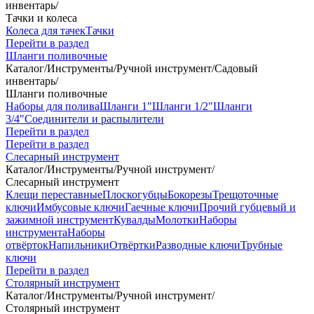
инвентарь
/
Тачки и колеса
Колеса для тачек
Тачки
Перейти в раздел
Шланги поливочные
Каталог
/
Инструменты
/
Ручной инструмент
/
Садовый
инвентарь
/
Шланги поливочные
Наборы для полива
Шланги 1"
Шланги 1/2"
Шланги
3/4"
Соединители и распылители
Перейти в раздел
Перейти в раздел
Слесарный инструмент
Каталог
/
Инструменты
/
Ручной инструмент
/
Слесарный инструмент
Клещи переставные
Плоскогубцы
Бокорезы
Трещоточные
ключи
Имбусовые ключи
Гаечные ключи
Прочий губцевый и
зажимной инструмент
Кувалды
Молотки
Наборы
инструмента
Наборы
отвёрток
Напильники
Отвёртки
Разводные ключи
Трубные
ключи
Перейти в раздел
Столярный инструмент
Каталог
/
Инструменты
/
Ручной инструмент
/
Столярный инструмент