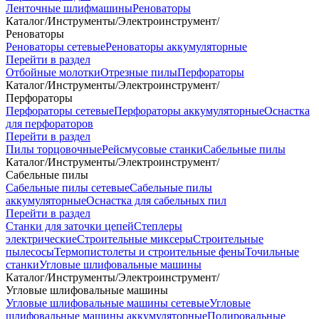
Ленточные шлифмашины
Реноваторы
Каталог
/
Инструменты
/
Электроинструмент
/
Реноваторы
Реноваторы сетевые
Реноваторы аккумуляторные
Перейти в раздел
Отбойные молотки
Отрезные пилы
Перфораторы
Каталог
/
Инструменты
/
Электроинструмент
/
Перфораторы
Перфораторы сетевые
Перфораторы аккумуляторные
Оснастка
для перфораторов
Перейти в раздел
Пилы торцовочные
Рейсмусовые станки
Сабельные пилы
Каталог
/
Инструменты
/
Электроинструмент
/
Сабельные пилы
Сабельные пилы сетевые
Сабельные пилы
аккумуляторные
Оснастка для сабельных пил
Перейти в раздел
Станки для заточки цепей
Степлеры
электрические
Строительные миксеры
Строительные
пылесосы
Термопистолеты и строительные фены
Точильные
станки
Угловые шлифовальные машины
Каталог
/
Инструменты
/
Электроинструмент
/
Угловые шлифовальные машины
Угловые шлифовальные машины сетевые
Угловые
шлифовальные машины аккумуляторные
Полировальные