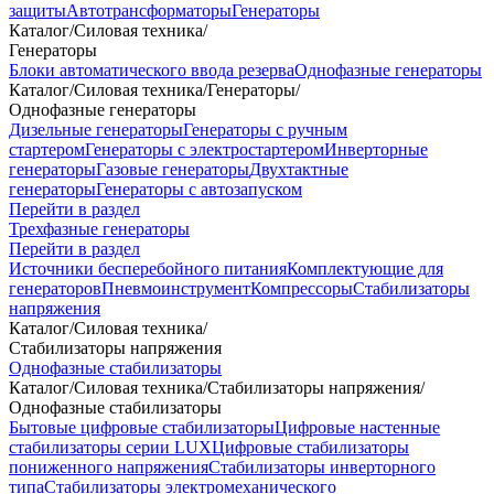
защиты
Автотрансформаторы
Генераторы
Каталог
/
Силовая техника
/
Генераторы
Блоки автоматического ввода резерва
Однофазные генераторы
Каталог
/
Силовая техника
/
Генераторы
/
Однофазные генераторы
Дизельные генераторы
Генераторы с ручным
стартером
Генераторы с электростартером
Инверторные
генераторы
Газовые генераторы
Двухтактные
генераторы
Генераторы с автозапуском
Перейти в раздел
Трехфазные генераторы
Перейти в раздел
Источники бесперебойного питания
Комплектующие для
генераторов
Пневмоинструмент
Компрессоры
Стабилизаторы
напряжения
Каталог
/
Силовая техника
/
Стабилизаторы напряжения
Однофазные стабилизаторы
Каталог
/
Силовая техника
/
Стабилизаторы напряжения
/
Однофазные стабилизаторы
Бытовые цифровые стабилизаторы
Цифровые настенные
стабилизаторы серии LUX
Цифровые стабилизаторы
пониженного напряжения
Стабилизаторы инверторного
типа
Стабилизаторы электромеханического