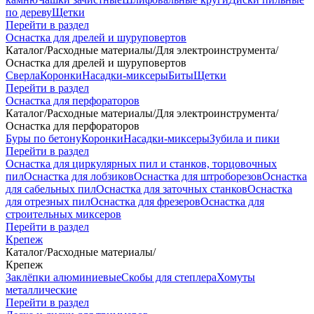
по дереву
Щетки
Перейти в раздел
Оснастка для дрелей и шуруповертов
Каталог
/
Расходные материалы
/
Для электроинструмента
/
Оснастка для дрелей и шуруповертов
Сверла
Коронки
Насадки-миксеры
Биты
Щетки
Перейти в раздел
Оснастка для перфораторов
Каталог
/
Расходные материалы
/
Для электроинструмента
/
Оснастка для перфораторов
Буры по бетону
Коронки
Насадки-миксеры
Зубила и пики
Перейти в раздел
Оснастка для циркулярных пил и станков, торцовочных
пил
Оснастка для лобзиков
Оснастка для штроборезов
Оснастка
для сабельных пил
Оснастка для заточных станков
Оснастка
для отрезных пил
Оснастка для фрезеров
Оснастка для
строительных миксеров
Перейти в раздел
Крепеж
Каталог
/
Расходные материалы
/
Крепеж
Заклёпки алюминиевые
Скобы для степлера
Хомуты
металлические
Перейти в раздел