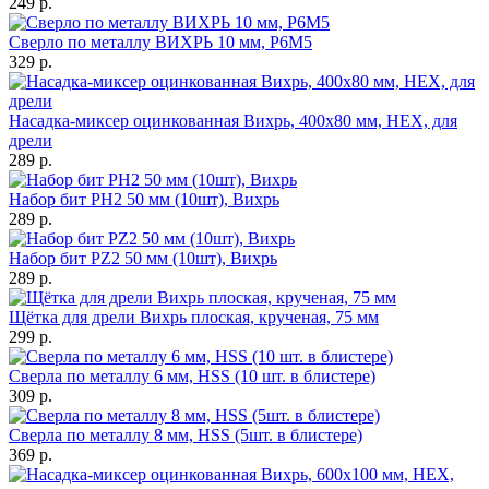
249
p.
Сверло по металлу ВИХРЬ 10 мм, P6M5
329
p.
Насадка-миксер оцинкованная Вихрь, 400х80 мм, НЕХ, для
дрели
289
p.
Набор бит PH2 50 мм (10шт), Вихрь
289
p.
Набор бит PZ2 50 мм (10шт), Вихрь
289
p.
Щётка для дрели Вихрь плоская, крученая, 75 мм
299
p.
Сверла по металлу 6 мм, HSS (10 шт. в блистере)
309
p.
Сверла по металлу 8 мм, HSS (5шт. в блистере)
369
p.