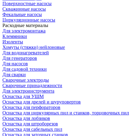
Поверхностные насосы
Скважинные насосы
Фекальные насосы
Циркуляционные насосы
Расходные материалы
Для электромонтажа
Клеммники
Изоленты
Хомуты (стяжки) нейлоновые
Для водонагревателей
Для генераторов
Для насосов
Для садовой техники
Для сварки
Сварочные электроды
Сварочные принадлежности
Для электроинструмента
Оснастка для УШМ
Оснастка для дрелей и шуруповертов
Оснастка для перфораторов
Оснастка для циркулярных пил и станков, торцовочных пил
Оснастка для лобзиков
Оснастка для штроборезов
Оснастка для сабельных пил
Оснастка для заточных станков