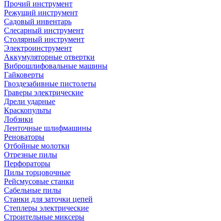
Прочий инструмент
Режущий инструмент
Садовый инвентарь
Слесарный инструмент
Столярный инструмент
Электроинструмент
Аккумуляторные отвертки
Виброшлифовальные машины
Гайковерты
Гвоздезабивные пистолеты
Граверы электрические
Дрели ударные
Краскопульты
Лобзики
Ленточные шлифмашины
Реноваторы
Отбойные молотки
Отрезные пилы
Перфораторы
Пилы торцовочные
Рейсмусовые станки
Сабельные пилы
Станки для заточки цепей
Степлеры электрические
Строительные миксеры