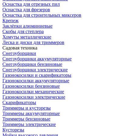
Оснастка для отрезных пил
Оснастка для фрезеров
Оснастка для строительных миксеров
Крепеж
Заклёпки алюминиевые
Скобы для степлера
Хомуты металлические
Леска и диски для триммеров
Садовая техника
Снегоуборщики
Снегоуборщики аккумуляторные
Снегоуборщики бензиновые
Снегоуборщики электрические
Газонокосилки и скарификаторы
Газонокосилки аккумуляторные
Газонокосилки бензиновые
Газонокосилки механические
Газонокосилки электрические
Скарификаторы
Триммеры и кусторезы
Триммеры аккумуляторные
Триммеры бензиновые
Триммеры электрические
Кусторезы
Мойки высокого давления