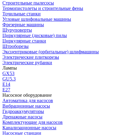
Строительные пылесосы
Термопистолеты и строительные фены
Точильные станки
Угловые шлифовальные машины
Фрезерные машины
Шуруповерты
Циркулярные (дисковые) пилы
Циркулярные станки
Штроборезы
Эксцентриковые (орбитальные) шлифмашины
Электрические плиткорезы
Электрические рубанки
Лампы
GX53
GU5.3
Е14
Е27
Насосное оборудование
Автоматика для насосов
Вибрационные насосы
Гидроаккумуляторы
Дренажные насосы
Комплектующие для насосов
Канализационные насосы
Насосные станции