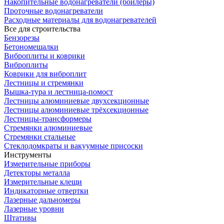
Накопительные водонагреватели (бойлеры)
Проточные водонагреватели
Расходные материалы для водонагревателей
Все для строительства
Бензорезы
Бетономешалки
Виброплиты и коврики
Виброплиты
Коврики для виброплит
Лестницы и стремянки
Вышка-тура и лестница-помост
Лестницы алюминиевые двухсекционные
Лестницы алюминиевые трёхсекционные
Лестницы-трансформеры
Стремянки алюминиевые
Стремянки стальные
Стеклодомкраты и вакуумные присоски
Инструменты
Измерительные приборы
Детекторы металла
Измерительные клещи
Индикаторные отвертки
Лазерные дальномеры
Лазерные уровни
Штативы